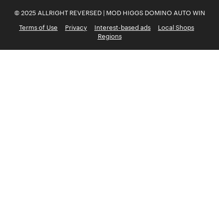
© 2025 ALLRIGHT REVERSED | MOD HIGGS DOMINO AUTO WIN
Terms of Use
Privacy
Interest-based ads
Local Shops
Regions