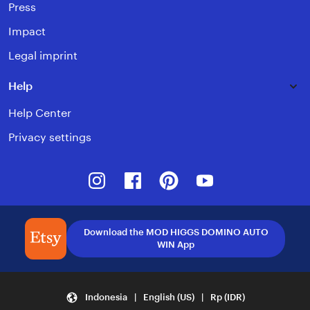
Press
Impact
Legal imprint
Help
Help Center
Privacy settings
Instagram
Facebook
Pinterest
Youtube
Download the MOD HIGGS DOMINO AUTO
WIN App
Indonesia | English (US) | Rp (IDR)