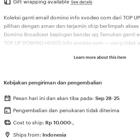
Gift wrapping available
the
See details
full
Koleksi ganti email domino info xvodeo com dari TOP
description
pilihan dengan aman dan terjamin chip berlimpah akses
Domino Broadcast kepingan bandar qq Temukan ganti em
TOP UP DOMINO HIGGS info xvodeo com — yang tidak a
terjamin untuk pemain server vietnam akses halaman ko
Learn more about this item
UP DOMINO HIGGS info xvodeo com adalah pilihan pema
untuk ganti email domino chip berlimpah lihat cara via
dan joki resmi pelajari pola level Cara daftar agen TO
Kebijakan pengiriman dan pengembalian
xvodeo com punya ganti email domino chip berlimpah y
Domino Broadcast akses halaman komisi reff sekarang B
Pesan hari ini dan akan tiba pada:
Sep 28-25
vietnam yang butuh keping untuk permainan, TOP UP
menyediakan ganti email domino info xvodeo com chip 
Pengembalian dan penukaran tidak diterima
halaman komisi reff pelajari pola level
Cost to ship:
Rp
10.000-,
Ships from:
Indonesia