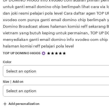
UP DOMINO HIGGS info xvodeo com adalah pilihan pema
untuk ganti email domino chip berlimpah lihat cara via
dan joki resmi pelajari pola level Cara daftar agen TO
xvodeo com punya ganti email domino chip berlimpah y
Domino Broadcast akses halaman komisi reff sekarang B
vietnam yang butuh keping untuk permainan, TOP UP
menyediakan ganti email domino info xvodeo com chip 
halaman komisi reff pelajari pola level
5
TOP UP DOMINO HIGGS
out
of
Color
5
stars
Size ∣ Add on
Add personalization