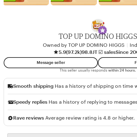
b
y
A
l
i
TOP UP DOMINO HIGG
k
Owned by TOP UP DOMINO HIGGS
|
In
o
5.9
(97.2k)
98.8JT ☑️ sales
Since 2
l
Message seller
F
o
This seller usually responds
within 24 hours.
Smooth shipping
Has a history of shipping on time w
Speedy replies
Has a history of replying to messages
Rave reviews
Average review rating is 4.8 or higher.