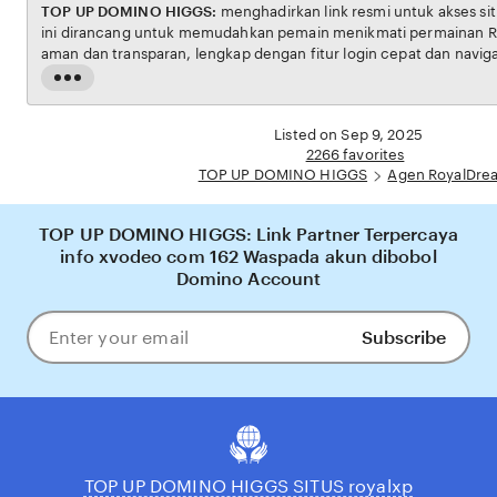
TOP UP DOMINO HIGGS:
menghadirkan link resmi untuk akses situs RoyalDream. Platform
ini dirancang untuk memudahkan pemain menikmati permainan RoyalDream dengan
aman dan transparan, lengkap dengan fitur login cepat dan navigasi yang ramah
pengguna. Setiap transaksi dijamin aman, sementara update hasil dan informasi
Read
permainan selalu tersedia secara real-time. Dengan TOP UP DOMINO HIGGS, pengguna
the
bisa merasakan pengalaman bermain royal dream yang nyaman, adil, dan terpercaya,
full
Listed on Sep 9, 2025
menjadikannya pilihan utama bagi pecinta RoyalDream 
description
2266 favorites
TOP UP DOMINO HIGGS
Agen RoyalDre
TOP UP DOMINO HIGGS: Link Partner Terpercaya
info xvodeo com 162 Waspada akun dibobol
Domino Account
Subscribe
Enter
your
email
TOP UP DOMINO HIGGS SITUS royalxp