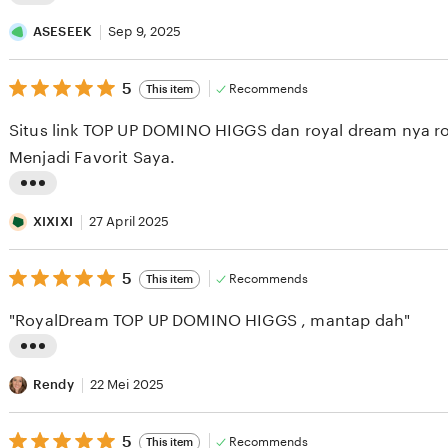
L
i
ASESEEK
Sep 9, 2025
s
5
t
5
Recommends
This item
out
i
of
Situs link TOP UP DOMINO HIGGS dan royal dream nya ro
5
n
stars
Menjadi Favorit Saya.
g
r
L
e
i
XIXIXI
27 April 2025
v
s
i
5
t
5
Recommends
This item
out
e
i
of
"RoyalDream TOP UP DOMINO HIGGS , mantap dah"
5
w
n
stars
b
g
L
y
r
i
Rendy
22 Mei 2025
A
e
s
S
v
5
t
5
Recommends
This item