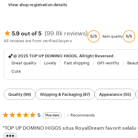
View shop registration details
(99.8k reviews)
5.9 out of 5
5/5
5/5
Item quality
All reviews are from verified buyers
@ 2025 TOP UP DOMINO HIGGS, Allright Reversed
Great quality
Lovely
Fast shipping
Gift-worthy
Beaut
Cute
Filter
Quality (99)
Shipping & Packaging (87)
Appearance (55)
by
category
5
5
Recommends
This item
out
of
"TOP UP DOMINO HIGGS situs RoyalDream favorit selalu u
5
stars