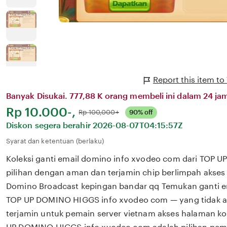
Report this item 
Banyak Disukai. 777,88 K orang membeli ini dalam 24 jam
Harga:
Rp 10.000-,
Normal:
Rp 100,000+
90% off
Diskon segera berahir
2026-08-07T04:15:57Z
Syarat dan ketentuan (berlaku)
Koleksi ganti email domino info xvodeo com dari TOP
pilihan dengan aman dan terjamin chip berlimpah akses
Domino Broadcast kepingan bandar qq Temukan ganti em
TOP UP DOMINO HIGGS info xvodeo com — yang tidak a
terjamin untuk pemain server vietnam akses halaman ko