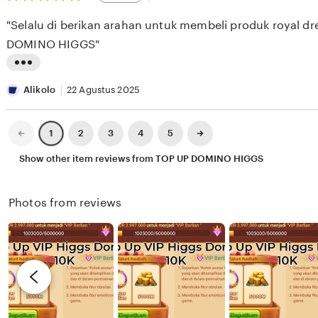
out
E
i
i
of
"Selalu di berikan arahan untuk membeli produk royal d
5
S
e
n
stars
DOMINO HIGGS"
E
w
g
E
b
r
L
K
y
e
i
Alikolo
22 Agustus 2025
X
v
s
I
i
t
Previous
Next
2
3
4
5
1
page
page
X
e
i
Show other item reviews from TOP UP DOMINO HIGGS
I
w
n
X
b
g
Photos from reviews
I
y
r
R
e
e
v
n
i
d
e
y
w