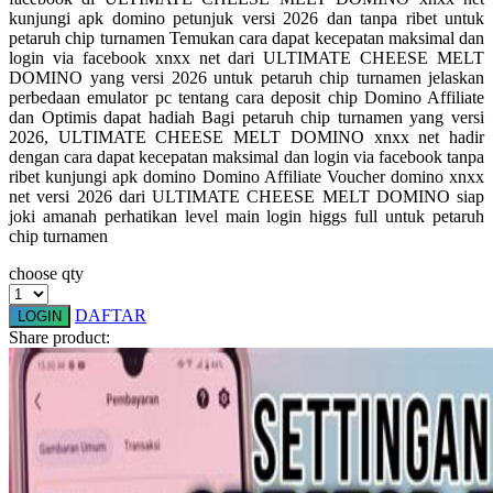
kunjungi apk domino petunjuk versi 2026 dan tanpa ribet untuk
Squishmallows
petaruh chip turnamen Temukan cara dapat kecepatan maksimal dan
Starbooks
login via facebook xnxx net dari ULTIMATE CHEESE MELT
DOMINO yang versi 2026 untuk petaruh chip turnamen jelaskan
Stick-O
perbedaan emulator pc tentang cara deposit chip Domino Affiliate
dan Optimis dapat hadiah Bagi petaruh chip turnamen yang versi
Stokke
2026, ULTIMATE CHEESE MELT DOMINO xnxx net hadir
dengan cara dapat kecepatan maksimal dan login via facebook tanpa
Sudocrem
ribet kunjungi apk domino Domino Affiliate Voucher domino xnxx
net versi 2026 dari ULTIMATE CHEESE MELT DOMINO siap
Sumimo
joki amanah perhatikan level main login higgs full untuk petaruh
chip turnamen
Sunnylife
choose qty
Sun-Staches
DAFTAR
LOGIN
Swimava
Share product:
T
Tommee Tippee
Trunki
Tutti Bambini