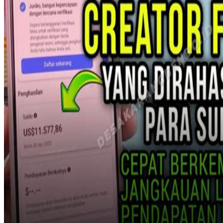
Twistshake
TY Toys
U
V
Veja
Vitaflow
Vtech
W
Waterland
Wellness
X