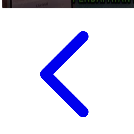
Xootz
Y
Yamatoya
Z
Zaxy
Zoggs
0-9
4Moms
59S