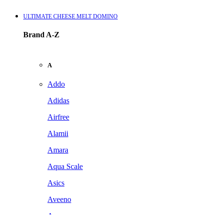
ULTIMATE CHEESE MELT DOMINO
Brand A-Z
A
Addo
Adidas
Airfree
Alamii
Amara
Aqua Scale
Asics
Aveeno
Awan