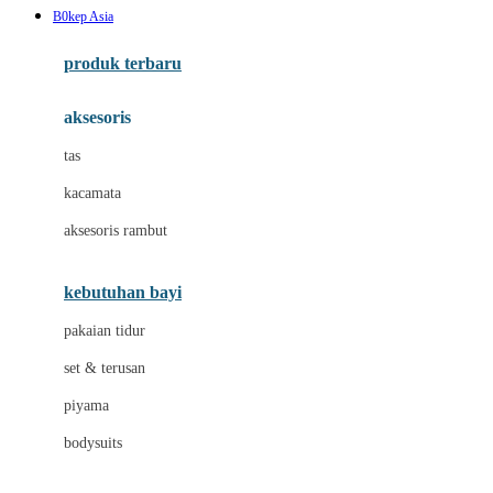
B0kep Asia
Azetabio
produk terbaru
B
aksesoris
Baabaasheepz
tas
Babiators
kacamata
Baby Dove
aksesoris rambut
Baby Jogger
Baby Rovega
kebutuhan bayi
Babybee
pakaian tidur
Banana Boat
set & terusan
Banz
piyama
Barbie
bodysuits
Beaba