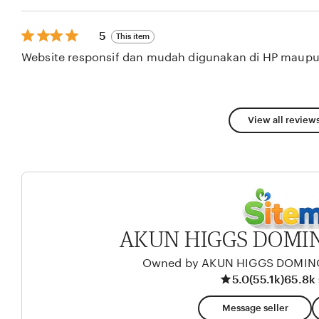
5
stars
5
5
This item
out
Website responsif dan mudah digunakan di HP maupu
of
5
stars
View all reviews
AKUN HIGGS DOMIN
Owned by AKUN HIGGS DOMINO
5.0
(55.1k)
65.8k 
Message seller