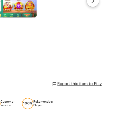
Report this item to Etsy
Customer
Rekomendasi
100%
service
Player