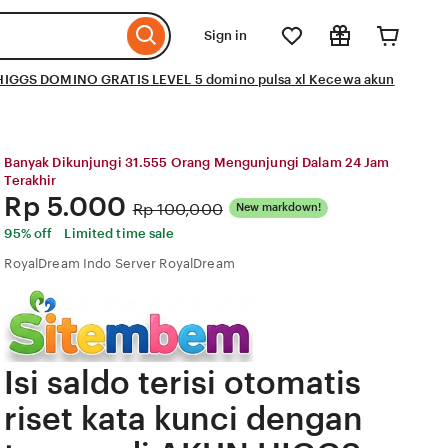
Sign in
KUN HIGGS DOMINO GRATIS LEVEL 5 domino pulsa xl Kecewa akun
Banyak Dikunjungi 31.555 Orang Mengunjungi Dalam 24 Jam
Terakhir
Price:
Rp 5.000
Original
Rp 100,000
New markdown!
Price:
95% off
Limited time sale
RoyalDream Indo Server RoyalDream
Isi saldo terisi otomatis
riset kata kunci dengan