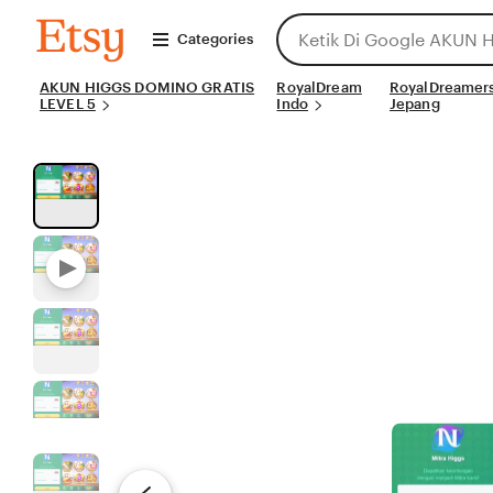
Skip
Search
AKUN
to
Categories
HIGGS
for
DOMINO
Content
items
GRATIS
AKUN HIGGS DOMINO GRATIS
or
RoyalDream
RoyalDreamer
LEVEL
LEVEL 5
Indo
Jepang
shops
5