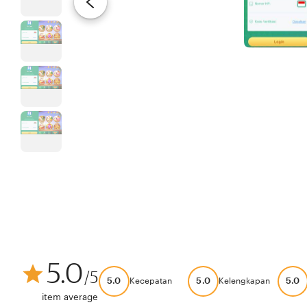
5.0
/5
5.0
5.0
5.0
Kecepatan
Kelengkapan
item average