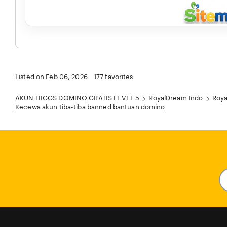
Listed on Feb 06, 2026
177 favorites
AKUN HIGGS DOMINO GRATIS LEVEL 5
RoyalDream Indo
Roya
Kecewa akun tiba-tiba banned bantuan domino
En
y
em