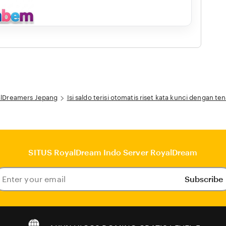
lDreamers Jepang
Isi saldo terisi otomatis riset kata kunci denga
SITUS RoyalDream Indo Server RoyalDream
Subscribe
ter
our
ail