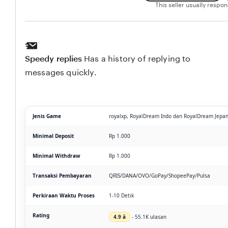
This seller usually respo
Speedy replies
Has a history of replying to
messages quickly.
Jenis Game
royalxp, RoyalDream Indo dan RoyalDream Jepa
Minimal Deposit
Rp 1.000
Minimal Withdraw
Rp 1.000
Transaksi Pembayaran
QRIS/DANA/OVO/GoPay/ShopeePay/Pulsa
Perkiraan Waktu Proses
1-10 Detik
Rating
4.9 â­
- 55.1K ulasan