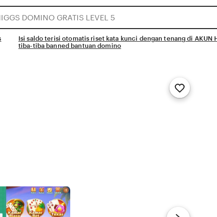
s
Isi saldo terisi otomatis riset kata kunci dengan tenang di A
tiba-tiba banned bantuan domino
Add
to
Favorites