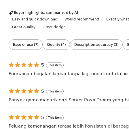
Buyer highlights, summarized by AI
Easy and quick download
Would recommend
Exactly what
Great quality
Great design
Filter
Ease of use (7)
Quality (4)
Description accuracy (3)
S
by
category
5
5
This item
out
Permainan berjalan lancar tanpa lag, cocok untuk ses
of
5
stars
5
5
This item
out
Banyak game menarik dari Server RoyalDream yang bisa
of
5
stars
5
5
This item
out
Peluang kemenangan terasa lebih konsisten di berba
of