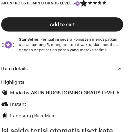
5
AKUN HIGGS DOMINO GRATIS LEVEL 5
out
of
5
stars
Add to cart
Star Seller.
Penjual ini secara konsisten mendapatkan
ulasan bintang 5, mengirim tepat waktu, dan membalas
dengan cepat setiap pesan yang mereka terima.
Item details
Highlights
Made by
AKUN HIGGS DOMINO GRATIS LEVEL 5
Instant
Langsung Bisa Main
Isi saldo terisi otomatis riset kata