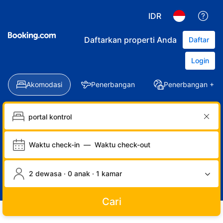
IDR
Daftarkan properti Anda
Daftar
Login
Akomodasi
Penerbangan
Penerbangan + Ho
Waktu check-in
—
Waktu check-out
2 dewasa · 0 anak · 1 kamar
Cari