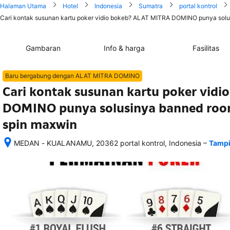
Halaman Utama
Hotel
Indonesia
Sumatra
portal kontrol
Cari kontak susunan kartu poker vidio bokeb? ALAT MITRA DOMINO punya solus
Gambaran
Info & harga
Fasilitas
Baru bergabung dengan ALAT MITRA DOMINO
Cari kontak susunan kartu poker vid
DOMINO punya solusinya banned roo
spin maxwin
–
MEDAN - KUALANAMU, 20362 portal kontrol, Indonesia
Tampi
Setelah 
memesan, 
semua 
rincian 
akomodasi 
termasuk 
nomor 
telepon 