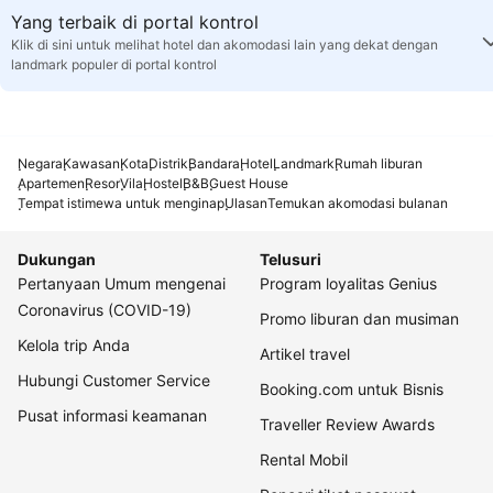
Yang terbaik di portal kontrol
Klik di sini untuk melihat hotel dan akomodasi lain yang dekat dengan
landmark populer di portal kontrol
Negara
Kawasan
Kota
Distrik
Bandara
Hotel
Landmark
Rumah liburan
Apartemen
Resor
Vila
Hostel
B&B
Guest House
Tempat istimewa untuk menginap
Ulasan
Temukan akomodasi bulanan
Dukungan
Telusuri
Pertanyaan Umum mengenai
Program loyalitas Genius
Coronavirus (COVID-19)
Promo liburan dan musiman
Kelola trip Anda
Artikel travel
Hubungi Customer Service
Booking.com untuk Bisnis
Pusat informasi keamanan
Traveller Review Awards
Rental Mobil