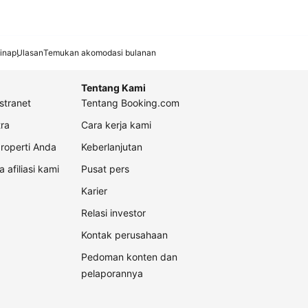
inap
Ulasan
Temukan akomodasi bulanan
Tentang Kami
stranet
Tentang Booking.com
ra
Cara kerja kami
roperti Anda
Keberlanjutan
a afiliasi kami
Pusat pers
Karier
Relasi investor
Kontak perusahaan
Pedoman konten dan
pelaporannya