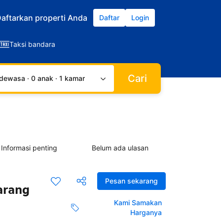
aftarkan properti Anda
Daftar
Login
Taksi bandara
Cari
dewasa · 0 anak · 1 kamar
Informasi penting
Belum ada ulasan
Pesan sekarang
arang
Kami Samakan
Harganya