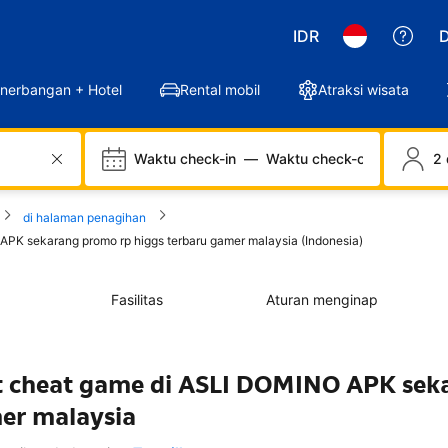
IDR
D
nerbangan + Hotel
Rental mobil
Atraksi wisata
Waktu check-in
—
Waktu check-out
2 
di halaman penagihan
 APK sekarang promo rp higgs terbaru gamer malaysia (Indonesia)
Fasilitas
Aturan menginap
lat cheat game di ASLI DOMINO APK sek
er malaysia