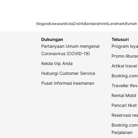
Negara
Kawasan
Kota
Distrik
Bandara
Hotel
Landmark
Rumah 
Dukungan
Telusuri
Pertanyaan Umum mengenai
Program loya
Coronavirus (COVID-19)
Promo libur
Kelola trip Anda
Artikel travel
Hubungi Customer Service
Booking.com 
Pusat informasi keamanan
Traveller Re
Rental Mobil
Pencari tike
Reservasi re
Booking.com
Perjalanan