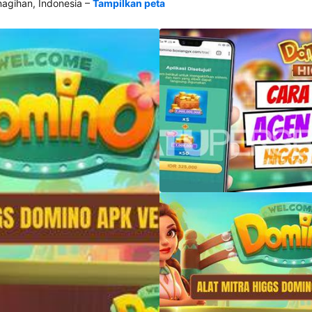
–
gihan, Indonesia
Tampilkan peta