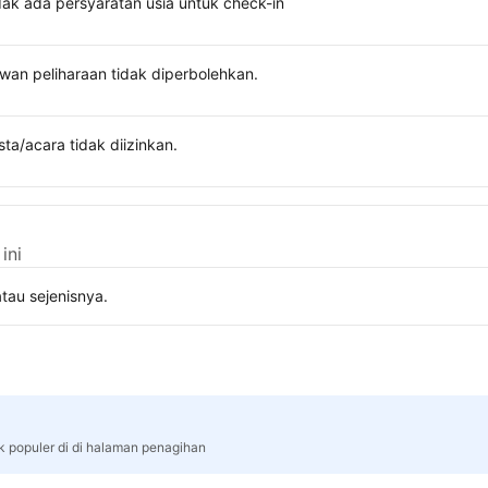
dak ada persyaratan usia untuk check-in
wan peliharaan tidak diperbolehkan.
sta/acara tidak diizinkan.
ini
tau sejenisnya.
rk populer di di halaman penagihan