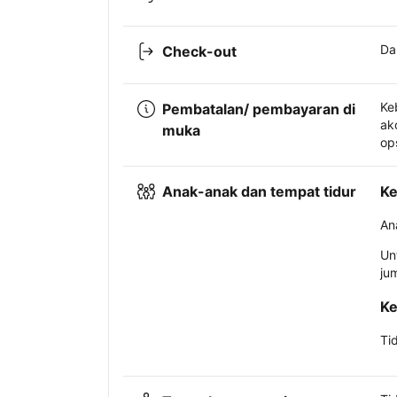
Da
Check-out
Ke
Pembatalan/ pembayaran di
ak
muka
op
Anak-anak dan tempat tidur
Ke
An
Un
ju
Ke
Ti