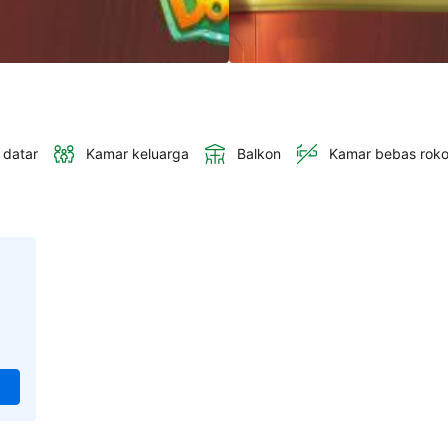
 datar
Kamar keluarga
Balkon
Kamar bebas rok