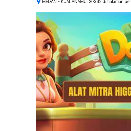
MEDAN - KUALANAMU, 20362 di halaman pena
Setelah 
memesan, 
semua 
rincian 
akomodasi 
termasuk 
nomor 
telepon 
dan 
alamat 
akan 
disertakan 
dalam 
konfirmasi 
pemesanan 
dan 
akun 
Anda.