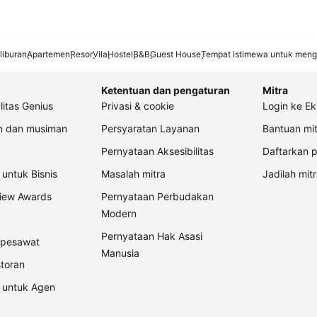
liburan
Apartemen
Resor
Vila
Hostel
B&B
Guest House
Tempat istimewa untuk meng
Ketentuan dan pengaturan
Mitra
litas Genius
Privasi & cookie
Login ke Ek
an dan musiman
Persyaratan Layanan
Bantuan mit
Pernyataan Aksesibilitas
Daftarkan p
untuk Bisnis
Masalah mitra
Jadilah mitr
view Awards
Pernyataan Perbudakan
Modern
Pernyataan Hak Asasi
t pesawat
Manusia
storan
 untuk Agen