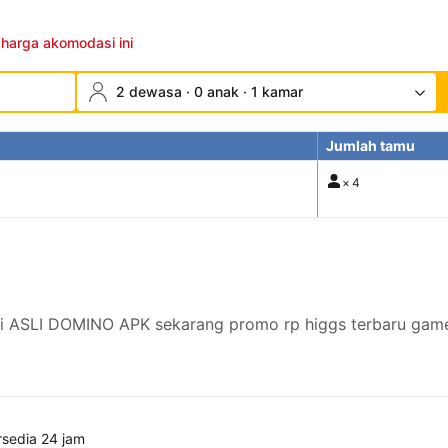
 harga akomodasi ini
2 dewasa · 0 anak · 1 kamar
Jumlah tamu
×
4
 di ASLI DOMINO APK sekarang promo rp higgs terbaru gam
rsedia 24 jam