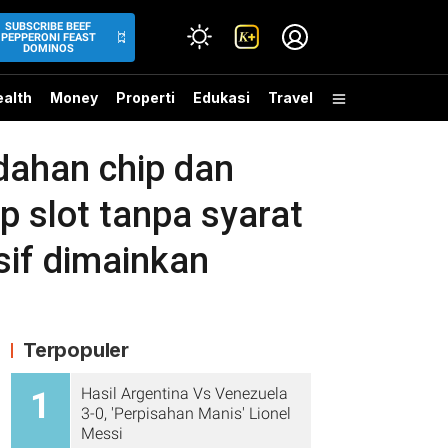
SUBSCRIBE BEEF
PEPPERONI FEAST
DOMINOS
alth
Money
Properti
Edukasi
Travel
ahan chip dan
p slot tanpa syarat
sif dimainkan
Terpopuler
Hasil Argentina Vs Venezuela
1
3-0, 'Perpisahan Manis' Lionel
Messi