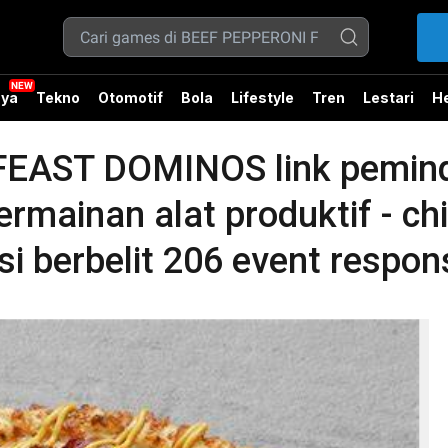
ya
Tekno
Otomotif
Bola
Lifestyle
Tren
Lestari
He
EAST DOMINOS link pemind
rmainan alat produktif - chi
si berbelit 206 event respon