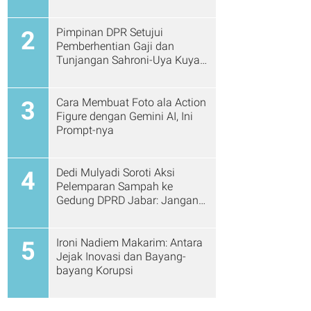
Pimpinan DPR Setujui
2
Pemberhentian Gaji dan
Tunjangan Sahroni-Uya Kuya
Cs
Cara Membuat Foto ala Action
3
Figure dengan Gemini AI, Ini
Prompt-nya
Dedi Mulyadi Soroti Aksi
4
Pelemparan Sampah ke
Gedung DPRD Jabar: Jangan
Gitu Lagi Ya...
Ironi Nadiem Makarim: Antara
5
Jejak Inovasi dan Bayang-
bayang Korupsi