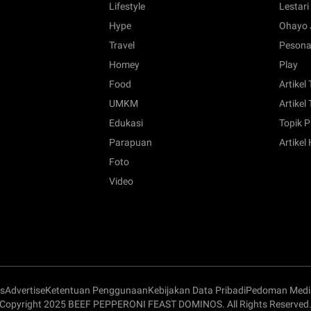
Lifestyle
Lestari
Hype
Ohayo 
Travel
Pesona
Homey
Play
Food
Artikel
UMKM
Artikel 
Edukasi
Topik P
Parapuan
Artikel
Foto
Video
s
Advertise
Ketentuan Penggunaan
Kebijakan Data Pribadi
Pedoman Media
Copyright 2025 BEEF PEPPERONI FEAST DOMINOS. All Rights Reserved