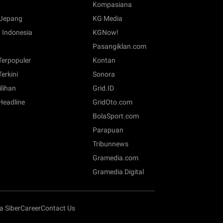
Kompasiana
Jepang
KG Media
 Indonesia
KGNow!
Pasangiklan.com
 Terpopuler
Kontan
Terkini
Sonora
ilihan
Grid.ID
 Headline
GridOto.com
BolaSport.com
Parapuan
Tribunnews
Gramedia.com
Gramedia Digital
 Siber
Career
Contact Us
.