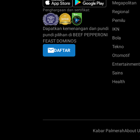
Megapolitan
Penghargaan dan sertifikat:
Regional
Pemilu
Dapatkan kemenangan dan pundi
IKN
pundi pilihan di BEEF PEPPERONI
Bola
FEAST DOMINOS
Tekno
DAFTAR
Otomotif
Entertainment
Sains
Health
Kabar Palmerah
About U