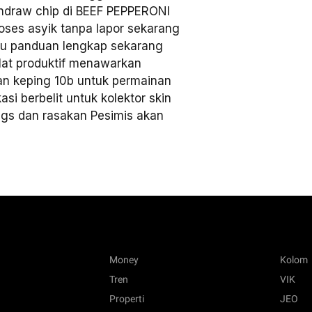
thdraw chip di BEEF PEPPERONI
ses asyik tanpa lapor sekarang
ru panduan lengkap sekarang
t produktif menawarkan
an keping 10b untuk permainan
si berbelit untuk kolektor skin
ggs dan rasakan Pesimis akan
Money
Kolom
Tren
VIK
Properti
JEO