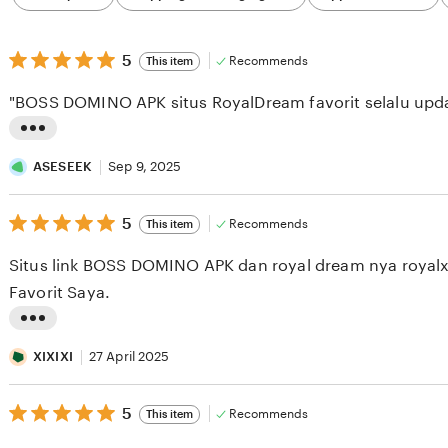
category
5
5
Recommends
This item
out
of
"BOSS DOMINO APK situs RoyalDream favorit selalu updat
5
stars
L
i
ASESEEK
Sep 9, 2025
s
5
t
5
Recommends
This item
out
i
of
Situs link BOSS DOMINO APK dan royal dream nya royalx
5
n
stars
Favorit Saya.
g
r
L
e
i
XIXIXI
27 April 2025
v
s
i
5
t
5
Recommends
This item
out
e
i
of