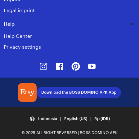
Legal imprint
Help
Help Center
Privacy settings
Instagram
Facebook
Pinterest
Youtube
Download the BOSS DOMINO APK App
Indonesia | English (US) | Rp (IDR)
© 2025 ALLRIGHT REVERSED | BOSS DOMINO APK