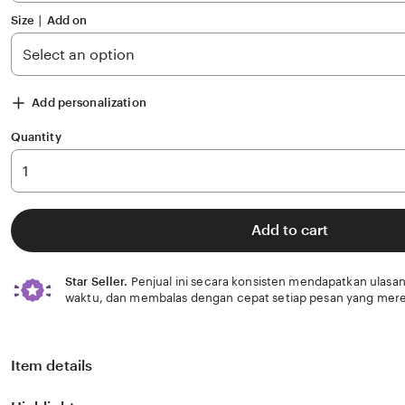
Size ∣ Add on
Add personalization
Quantity
Add to cart
Star Seller.
Penjual ini secara konsisten mendapatkan ulasan
waktu, dan membalas dengan cepat setiap pesan yang mere
Item details