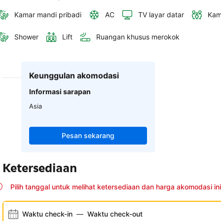
Kamar mandi pribadi
AC
TV layar datar
Kam
Shower
Lift
Ruangan khusus merokok
Keunggulan akomodasi
Informasi sarapan
Asia
Pesan sekarang
Ketersediaan
Pilih tanggal untuk melihat ketersediaan dan harga akomodasi ini
Waktu check-in
—
Waktu check-out