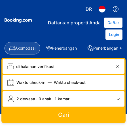
IDR
Daftarkan properti Anda
Daftar
Login
Akomodasi
Penerbangan
Penerbangan + Ho
Waktu check-in
—
Waktu check-out
2 dewasa · 0 anak · 1 kamar
Cari