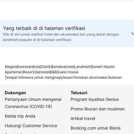
Yang terbaik di di halaman verifikasi
Klik di sini untuk melihat hotel dan akomodasi lain yang dekat dengan
landmark populer di di halaman verifikasi
Negara
Kawasan
Kota
Distrik
Bandara
Hotel
Landmark
Rumah liburan
Apartemen
Resor
Vila
Hostel
B&B
Guest House
Tempat istimewa untuk menginap
Ulasan
Temukan akomodasi bulanan
Dukungan
Telusuri
Pertanyaan Umum mengenai
Program loyalitas Genius
Coronavirus (COVID-19)
Promo liburan dan musiman
Kelola trip Anda
Artikel travel
Hubungi Customer Service
Booking.com untuk Bisnis