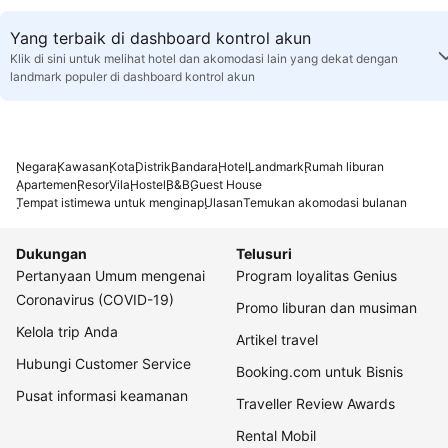
Yang terbaik di dashboard kontrol akun
Klik di sini untuk melihat hotel dan akomodasi lain yang dekat dengan
landmark populer di dashboard kontrol akun
Negara
Kawasan
Kota
Distrik
Bandara
Hotel
Landmark
Rumah liburan
Apartemen
Resor
Vila
Hostel
B&B
Guest House
Tempat istimewa untuk menginap
Ulasan
Temukan akomodasi bulanan
Dukungan
Telusuri
Pertanyaan Umum mengenai
Program loyalitas Genius
Coronavirus (COVID-19)
Promo liburan dan musiman
Kelola trip Anda
Artikel travel
Hubungi Customer Service
Booking.com untuk Bisnis
Pusat informasi keamanan
Traveller Review Awards
Rental Mobil