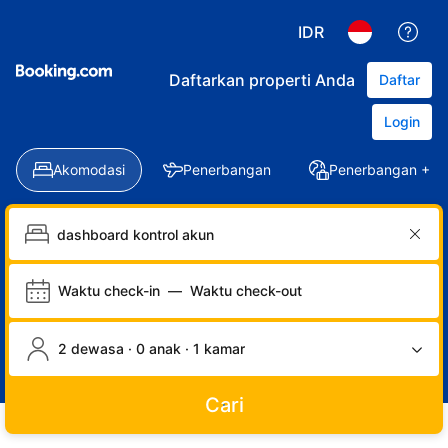
IDR
Daftarkan properti Anda
Daftar
Login
Akomodasi
Penerbangan
Penerbangan + Ho
Waktu check-in
—
Waktu check-out
2 dewasa · 0 anak · 1 kamar
Cari