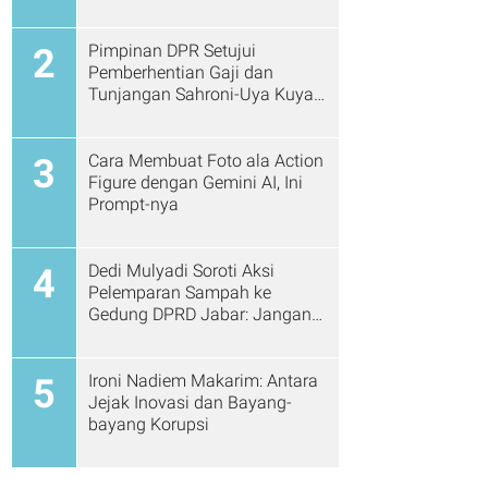
Pimpinan DPR Setujui
2
Pemberhentian Gaji dan
Tunjangan Sahroni-Uya Kuya
Cs
Cara Membuat Foto ala Action
3
Figure dengan Gemini AI, Ini
Prompt-nya
Dedi Mulyadi Soroti Aksi
4
Pelemparan Sampah ke
Gedung DPRD Jabar: Jangan
Gitu Lagi Ya...
Ironi Nadiem Makarim: Antara
5
Jejak Inovasi dan Bayang-
bayang Korupsi