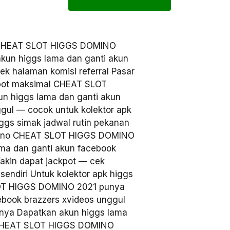
HEAT SLOT HIGGS DOMINO
kun higgs lama dan ganti akun
ek halaman komisi referral Pasar
kpot maksimal CHEAT SLOT
n higgs lama dan ganti akun
gul — cocok untuk kolektor apk
ggs simak jadwal rutin pekanan
omino CHEAT SLOT HIGGS DOMINO
ama dan ganti akun facebook
akin dapat jackpot — cek
sendiri Untuk kolektor apk higgs
OT HIGGS DOMINO 2021 punya
ebook brazzers xvideos unggul
nnya Dapatkan akun higgs lama
i CHEAT SLOT HIGGS DOMINO