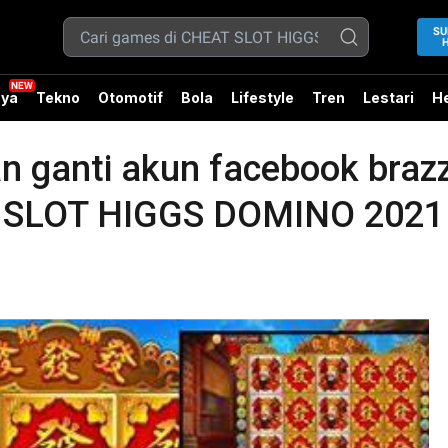
SU
ya
Tekno
Otomotif
Bola
Lifestyle
Tren
Lestari
He
n ganti akun facebook braz
T SLOT HIGGS DOMINO 2021 s