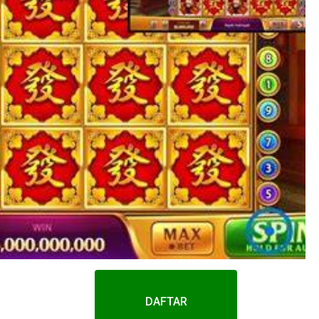
DAFTAR