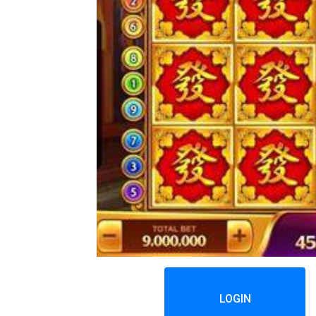
LOGIN