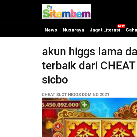
News
Nusaraya
Jagat Literasi
Caha
akun higgs lama da
terbaik dari CHEA
sicbo
CHEAT SLOT HIGGS DOMINO 2021