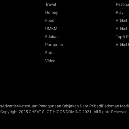
Travel
Pesona
Homey
Play
Food
Artikel
UMKM
Artikel 
Edukasi
Topik P
Parapuan
Artikel
Foto
Video
s
Advertise
Ketentuan Penggunaan
Kebijakan Data Pribadi
Pedoman Media
Copyright 2025 CHEAT SLOT HIGGS DOMINO 2021. All Rights Reserved.