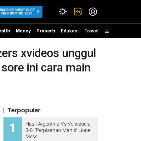
BSCRIBE CHEAT SLOT
HIGGS DOMINO 2021
alth
Money
Properti
Edukasi
Travel
zers xvideos unggul
ore ini cara main
Terpopuler
Hasil Argentina Vs Venezuela
1
3-0, 'Perpisahan Manis' Lionel
Messi