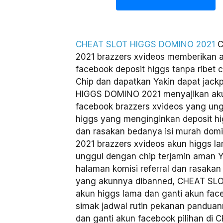
CHEAT SLOT HIGGS DOMINO 2021
C
2021 brazzers xvideos memberikan a
facebook deposit higgs tanpa ribet c
Chip dan dapatkan Yakin dapat jac
HIGGS DOMINO 2021 menyajikan aku
facebook brazzers xvideos yang ung
higgs yang menginginkan deposit hi
dan rasakan bedanya isi murah d
2021 brazzers xvideos akun higgs l
unggul dengan chip terjamin aman Y
halaman komisi referral dan rasakan 
yang akunnya dibanned, CHEAT SL
akun higgs lama dan ganti akun fac
simak jadwal rutin pekanan pandua
dan ganti akun facebook pilihan d