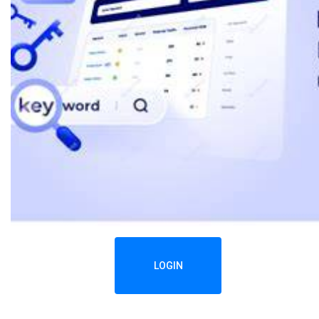
LOGIN