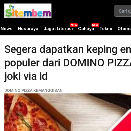
News
Nusaraya
Jagat Literasi
Cahaya
Tekno
Otomo
Segera dapatkan keping e
populer dari DOMINO PIZ
joki via id
DOMINO PIZZA KEMANGGISAN