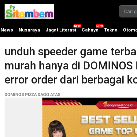
News
Nusaraya
Jagat Literasi
Cahaya
Tekno
Otomo
unduh speeder game terba
murah hanya di DOMINOS
error order dari berbagai k
DOMINOS PIZZA DAGO ATAS