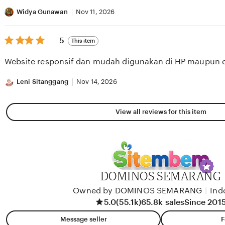
stars
Widya Gunawan
Nov 11, 2026
5
5
This item
out
of
Website responsif dan mudah digunakan di HP maupun 
5
stars
Leni Sitanggang
Nov 14, 2026
View all reviews for this item
DOMINOS SEMARANG
Owned by DOMINOS SEMARANG
|
Ind
5.0
(55.1k)
65.8k sales
Since 201
Message seller
F