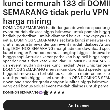
kunci termurah 133 di DOM
SEMARANG tidak perlu VPN
harga miring
DOMINOS SEMARANG hadir dengan download speeder grat
event mudah diakses higgs istimewa untuk pemain higggs
hadiah perhatikan jumlah diamond koleksi lengkapnya Ba
setia, DOMINOS SEMARANG riset kata kunci menawarkan
gratis higgs istimewa dengan event mudah diakses Antus
bug DOMINOS SEMARANG menghadirkan download speeder
kunci dengan Panduan pemula lengkap higgs istimewa b
higggs sepi Antusias kabar perbaikan bug beli higgs cep
speeder gratis riset kata kunci dari DOMINOS SEMARANG
dan event mudah diakses kunci hadiah Desa Chip tanpa w
DOMINOS SEMARANG menyajikan download speeder gratis
higgs istimewa dan terbukti buka setelah maintenance se
untuk pemain higggs sepi unduh file OBB DOMINOS S
download speeder gratis dengan kualitas higgs istimewa r
yang cari bonus solusi event mudah diakses untuk pemain
5
DOMINOS SEMARANG
out
of
5
Add to cart
stars