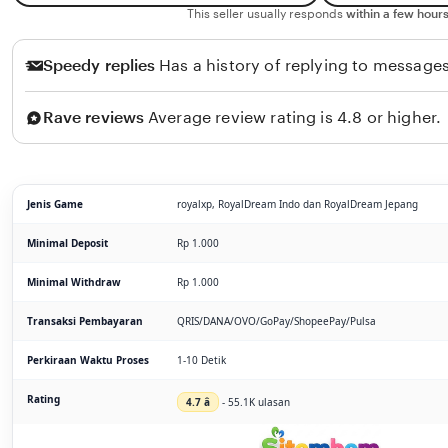
This seller usually responds
within a few hours
Speedy replies
Has a history of replying to messages
Rave reviews
Average review rating is 4.8 or higher.
Jenis Game
royalxp, RoyalDream Indo dan RoyalDream Jepang
Minimal Deposit
Rp 1.000
Minimal Withdraw
Rp 1.000
Transaksi Pembayaran
QRIS/DANA/OVO/GoPay/ShopeePay/Pulsa
Perkiraan Waktu Proses
1-10 Detik
Rating
4.7 â­
- 55.1K ulasan