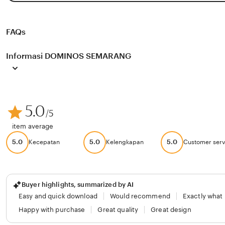
FAQs
Informasi DOMINOS SEMARANG
5.0
/5
item average
5.0
5.0
5.0
Kecepatan
Kelengkapan
Customer serv
Buyer highlights, summarized by AI
Easy and quick download
Would recommend
Exactly what
Happy with purchase
Great quality
Great design