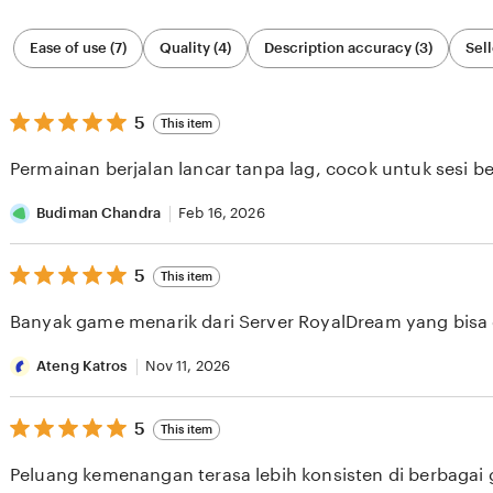
Filter
Ease of use (7)
Quality (4)
Description accuracy (3)
Sell
by
category
5
5
This item
out
of
Permainan berjalan lancar tanpa lag, cocok untuk sesi b
5
stars
Budiman Chandra
Feb 16, 2026
5
5
This item
out
of
Banyak game menarik dari Server RoyalDream yang bisa di
5
stars
Ateng Katros
Nov 11, 2026
5
5
This item
out
of
Peluang kemenangan terasa lebih konsisten di berbagai
5