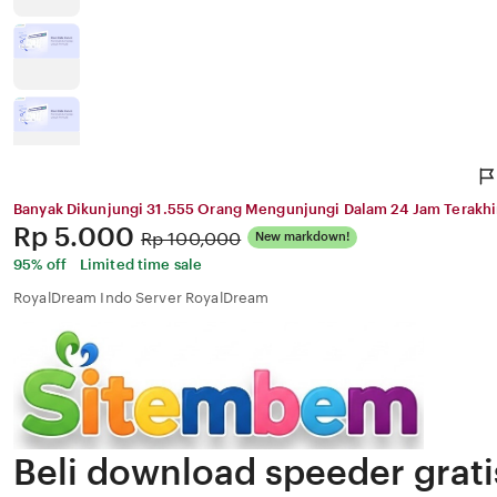
Banyak Dikunjungi 31.555 Orang Mengunjungi Dalam 24 Jam Terakhi
Price:
Rp 5.000
Original
Rp 100,000
New markdown!
Price:
95% off
Limited time sale
RoyalDream Indo Server RoyalDream
Beli download speeder gratis