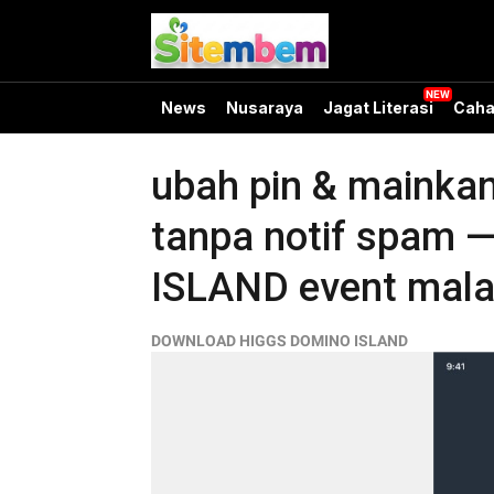
News
Nusaraya
Jagat Literasi
Caha
ubah pin & mainkan
tanpa notif spam
ISLAND event mala
DOWNLOAD HIGGS DOMINO ISLAND