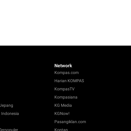
Network
Kompas.com
Harian KOMPAS
KompasTV
Kompasiana
Jepang
KG Media
 Indonesia
KGNow!
Pasangiklan.com
 Terpopuler
Kontan