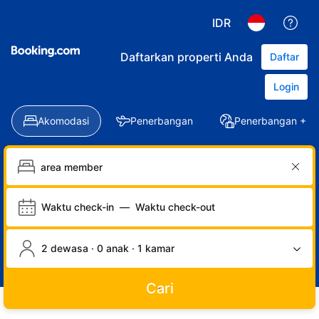
IDR
Daftarkan properti Anda
Daftar
Login
Akomodasi
Penerbangan
Penerbangan + Ho
Waktu check-in
—
Waktu check-out
2 dewasa · 0 anak · 1 kamar
Cari