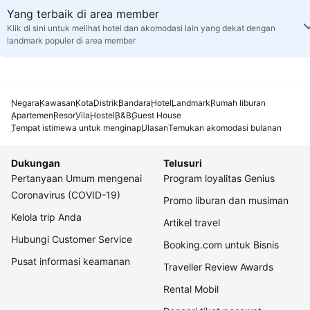
Yang terbaik di area member
Klik di sini untuk melihat hotel dan akomodasi lain yang dekat dengan
landmark populer di area member
Negara
Kawasan
Kota
Distrik
Bandara
Hotel
Landmark
Rumah liburan
Apartemen
Resor
Vila
Hostel
B&B
Guest House
Tempat istimewa untuk menginap
Ulasan
Temukan akomodasi bulanan
Dukungan
Telusuri
Pertanyaan Umum mengenai
Program loyalitas Genius
Coronavirus (COVID-19)
Promo liburan dan musiman
Kelola trip Anda
Artikel travel
Hubungi Customer Service
Booking.com untuk Bisnis
Pusat informasi keamanan
Traveller Review Awards
Rental Mobil