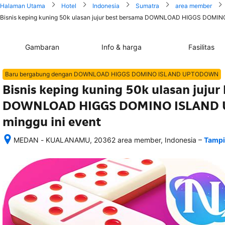
Halaman Utama
Hotel
Indonesia
Sumatra
area member
Bisnis keping kuning 50k ulasan jujur best bersama DOWNLOAD HIGGS DOMIN
Gambaran
Info & harga
Fasilitas
Baru bergabung dengan DOWNLOAD HIGGS DOMINO ISLAND UPTODOWN
Bisnis keping kuning 50k ulasan jujur
DOWNLOAD HIGGS DOMINO ISLAND
minggu ini event
–
MEDAN - KUALANAMU, 20362 area member, Indonesia
Tampi
Setelah 
memesan, 
semua 
rincian 
akomodasi 
termasuk 
nomor 
telepon 