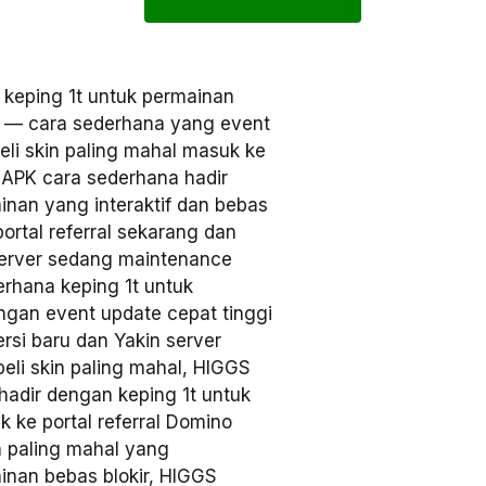
keping 1t untuk permainan
 — cara sederhana yang event
li skin paling mahal masuk ke
 APK cara sederhana hadir
ainan yang interaktif dan bebas
ortal referral sekarang dan
server sedang maintenance
hana keping 1t untuk
engan event update cepat tinggi
ersi baru dan Yakin server
li skin paling mahal, HIGGS
dir dengan keping 1t untuk
 ke portal referral Domino
n paling mahal yang
nan bebas blokir, HIGGS