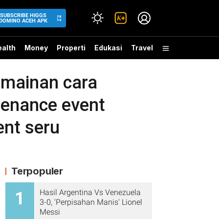
SUBSCRIBE HIGGS
DOMINO ACEH APK
alth
Money
Properti
Edukasi
Travel
mainan cara
tenance event
ent seru
Terpopuler
Hasil Argentina Vs Venezuela
1
3-0, 'Perpisahan Manis' Lionel
Messi