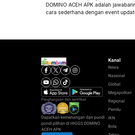
DOMINO ACEH APK adalah jawabanny
cara sederhana dengan event update 
Kanal
News
Nasional
Global
Megapolitan
Penghargaan dan sertifikat:
Regional
Pemilu
Dapatkan kemenangan dan pundi
IKN
pundi pilihan di HIGGS DOMINO
Bola
ACEH APK
Tekno