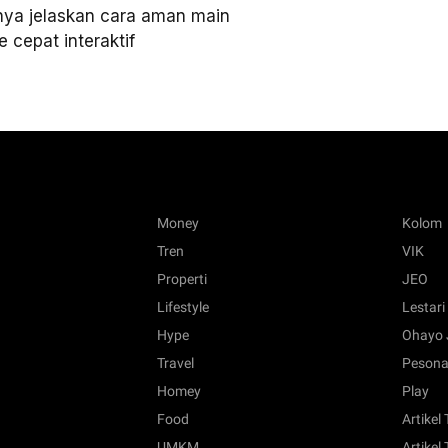
a jelaskan cara aman main
cepat interaktif
Money
Kolom
Tren
VIK
Properti
JEO
Lifestyle
Lestari
Hype
Ohayo 
Travel
Pesona
Homey
Play
Food
Artikel
UMKM
Artikel 