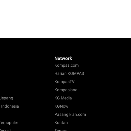
Network
Kompas.com
Harian KOMPAS
KompasTV
Kompasiana
Jepang
KG Media
 Indonesia
KGNow!
Pasangiklan.com
 Terpopuler
Kontan
Terkini
Sonora