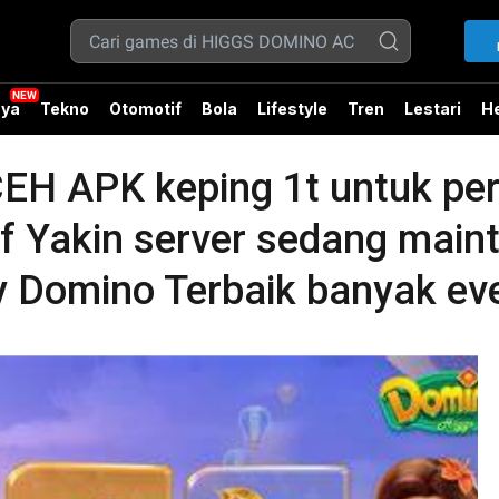
ya
Tekno
Otomotif
Bola
Lifestyle
Tren
Lestari
He
H APK keping 1t untuk per
if Yakin server sedang main
 Domino Terbaik banyak ev