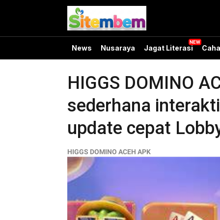
News
Nusaraya
Jagat Literasi
Caha
HIGGS DOMINO ACE
sederhana interakt
update cepat Lobby
HIGGS DOMINO ACEH APK