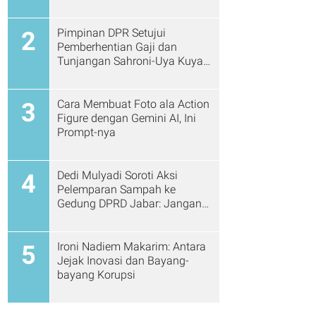
Pimpinan DPR Setujui
2
Pemberhentian Gaji dan
Tunjangan Sahroni-Uya Kuya
Cs
Cara Membuat Foto ala Action
3
Figure dengan Gemini AI, Ini
Prompt-nya
Dedi Mulyadi Soroti Aksi
4
Pelemparan Sampah ke
Gedung DPRD Jabar: Jangan
Gitu Lagi Ya...
Ironi Nadiem Makarim: Antara
5
Jejak Inovasi dan Bayang-
bayang Korupsi