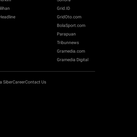
ilihan
Grid.ID
 Headline
GridOto.com
BolaSport.com
Parapuan
Tribunnews
Gramedia.com
Gramedia Digital
 Siber
Career
Contact Us