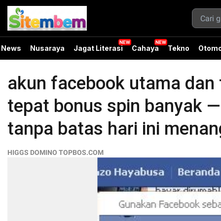
News
Nusaraya
Jagat Literasi
Cahaya
Tekno
Otomo
akun facebook utama dan t
tepat bonus spin banyak
tanpa batas hari ini mena
HIGGS DOMINO TOPBOS.COM