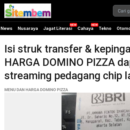
News
Nusaraya
Jagat Literasi
Cahaya
Tekno
Otomo
Isi struk transfer & kepi
HARGA DOMINO PIZZA dapat
streaming pedagang chip 
MENU DAN HARGA DOMINO PIZZA