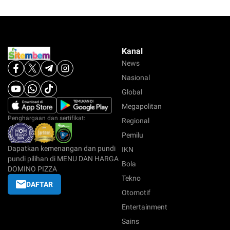
Kanal
News
Nasional
Global
Megapolitan
Penghargaan dan sertifikat:
Regional
Pemilu
Dapatkan kemenangan dan pundi
IKN
pundi pilihan di MENU DAN HARGA
Bola
DOMINO PIZZA
Tekno
DAFTAR
Otomotif
Entertainment
Sains