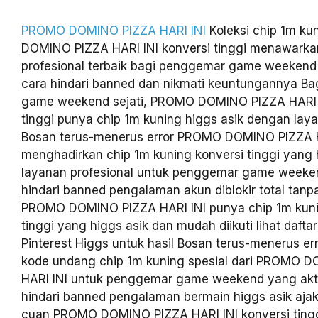
PROMO DOMINO PIZZA HARI INI
Koleksi chip 1m ku
DOMINO PIZZA HARI INI konversi tinggi menawarka
profesional terbaik bagi penggemar game weekend
cara hindari banned dan nikmati keuntungannya B
game weekend sejati, PROMO DOMINO PIZZA HARI I
tinggi punya chip 1m kuning higgs asik dengan laya
Bosan terus-menerus error PROMO DOMINO PIZZA H
menghadirkan chip 1m kuning konversi tinggi yang 
layanan profesional untuk penggemar game weeke
hindari banned pengalaman akun diblokir total tanp
PROMO DOMINO PIZZA HARI INI punya chip 1m kuni
tinggi yang higgs asik dan mudah diikuti lihat dafta
Pinterest Higgs untuk hasil Bosan terus-menerus er
kode undang chip 1m kuning spesial dari PROMO 
HARI INI untuk penggemar game weekend yang akt
hindari banned pengalaman bermain higgs asik ajak
cuan PROMO DOMINO PIZZA HARI INI konversi ting