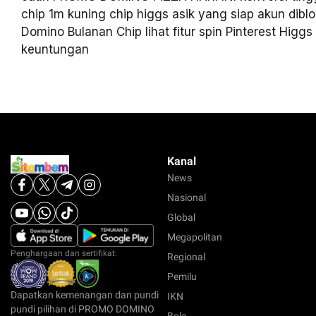
chip 1m kuning chip higgs asik yang siap akun dibloki
Domino Bulanan Chip lihat fitur spin Pinterest Higgs 
keuntungan
Kanal
News
Nasional
Global
Megapolitan
Penghargaan dan sertifikat:
Regional
Pemilu
Dapatkan kemenangan dan pundi
IKN
pundi pilihan di PROMO DOMINO