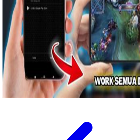
Twistshake
TY Toys
U
V
Veja
Vitaflow
Vtech
W
Waterland
Wellness
X