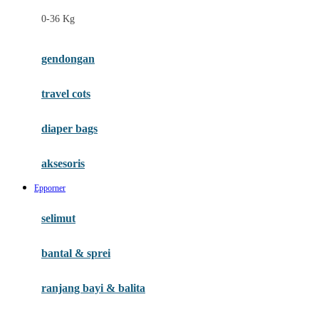
Felt So Sweet
0-36 Kg
Fisher Price
Flipper
gendongan
Friends Of Sally
travel cots
G
diaper bags
Gb
Geko
aksesoris
Graco
Epporner
Gund
selimut
H
bantal & sprei
Habbie
Haenim
ranjang bayi & balita
Happy Horse