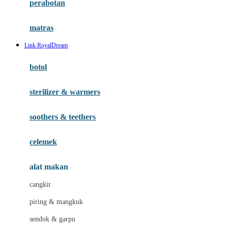
perabotan
Happy Tummy
Hauck
matras
Havaianas
Link RoyalDream
Hegen
botol
Hot Wheels
sterilizer & warmers
Hybrid
soothers & teethers
I
Inlacta DHA
celemek
Interlac
alat makan
Ivenet
cangkir
J
piring & mangkuk
Jack N Jill
sendok & garpu