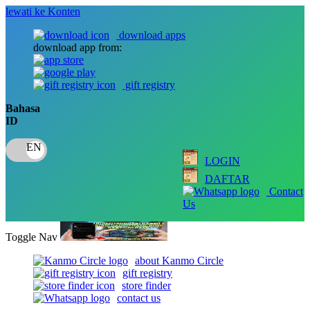
lewati ke Konten
download apps
download app from:
gift registry
Bahasa
ID
LOGIN
DAFTAR
Contact
Us
Toggle Nav
about Kanmo Circle
gift registry
store finder
contact us