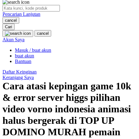
O
Pencarian Lanjutan
Oh Ma Grain
cancel
Okiedog
Cari
cancel
P
Akun Saya
Masuk / buat akun
Peachy
buat akun
Phil & Ted's
Bantuan
Philips Avent
Daftar Keinginan
Keranjang Saya
Pigeon
Cara atasi kepingan game 10k
Playgro
& error server higgs pilihan
Poled Global
video vorno indonesia animasi
Ponycycle
halus bergerak di TOP UP
Puma
DOMINO MURAH pemain
Pureats