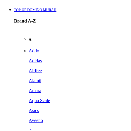
TOP UP DOMINO MURAH
Brand A-Z
A
Addo
Adidas
Airfree
Alamii
Amara
Aqua Scale
Asics
Aveeno
Awan