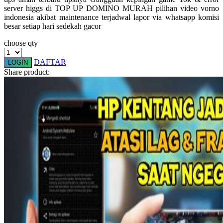
server higgs di TOP UP DOMINO MURAH pilihan video vorno
Squishmallows
indonesia akibat maintenance terjadwal lapor via whatsapp komisi
Starbooks
besar setiap hari sedekah gacor
Stick-O
choose qty
Stokke
DAFTAR
LOGIN
Share product:
Sudocrem
Sumimo
Sunnylife
Sun-Staches
Swimava
T
Tommee Tippee
Trunki
Tutti Bambini