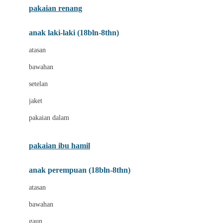
pakaian renang
Bumkins
anak laki-laki (18bln-8thn)
C
atasan
Cetaphil
bawahan
Chicco
setelan
Childlife
jaket
Clevamama
pakaian dalam
Cocolatte
Cottonseeds
pakaian ibu hamil
Cozy N Safe
anak perempuan (18bln-8thn)
Crane
atasan
Cybex
bawahan
D
gaun