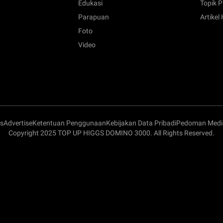
Edukasi
Topik P
Parapuan
Artikel
Foto
Video
s
Advertise
Ketentuan Penggunaan
Kebijakan Data Pribadi
Pedoman Media
Copyright 2025 TOP UP HIGGS DOMINO 3000. All Rights Reserved.