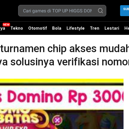
SUB
ya
Tekno
Otomotif
Bola
Lifestyle
Tren
Lestari
He
h turnamen chip akses mud
 solusinya verifikasi nomo