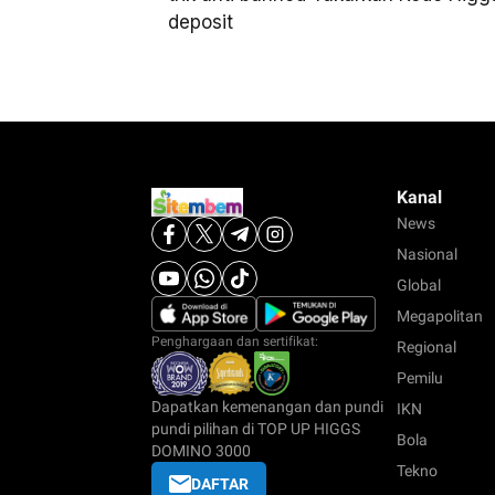
deposit
Kanal
News
Nasional
Global
Megapolitan
Penghargaan dan sertifikat:
Regional
Pemilu
Dapatkan kemenangan dan pundi
IKN
pundi pilihan di TOP UP HIGGS
Bola
DOMINO 3000
Tekno
DAFTAR