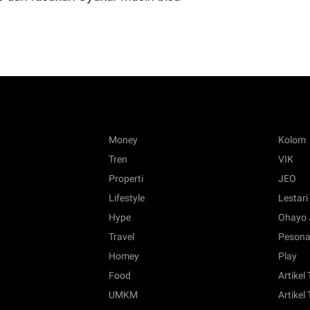
Money
Kolom
Tren
VIK
Properti
JEO
Lifestyle
Lestari
Hype
Ohayo 
Travel
Pesona
Homey
Play
Food
Artikel
UMKM
Artikel 