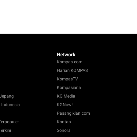
Network
Kompas.com
Harian KOMPAS
KompasTV
Kompasiana
Jepang
KG Media
 Indonesia
KGNow!
Pasangiklan.com
 Terpopuler
Kontan
Terkini
Sonora