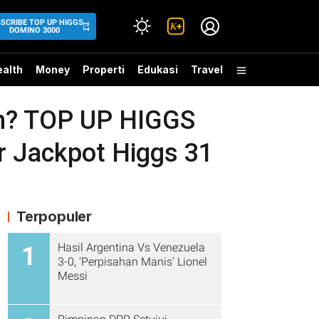
SCRIBE TOP UP HIGGS
DOMINO 3000
alth
Money
Properti
Edukasi
Travel
ah? TOP UP HIGGS
r Jackpot Higgs 31
Terpopuler
Hasil Argentina Vs Venezuela
1
3-0, 'Perpisahan Manis' Lionel
Messi