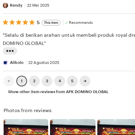
y
r
i
Rendy
22 Mei 2025
A
e
s
S
v
5
t
5
Recommends
This item
out
E
i
i
of
"Selalu di berikan arahan untuk membeli produk royal dr
5
S
e
n
stars
DOMINO GLOBAL"
E
w
g
E
b
r
L
K
y
e
i
Alikolo
22 Agustus 2025
X
v
s
I
i
t
Previous
Next
2
3
4
5
1
page
page
X
e
i
Show other item reviews from APK DOMINO GLOBAL
I
w
n
X
b
g
Photos from reviews
I
y
r
R
e
e
v