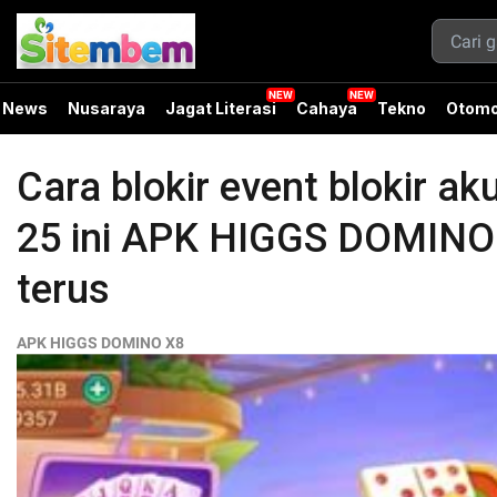
News
Nusaraya
Jagat Literasi
Cahaya
Tekno
Otomo
Cara blokir event blokir a
25 ini APK HIGGS DOMINO
terus
APK HIGGS DOMINO X8