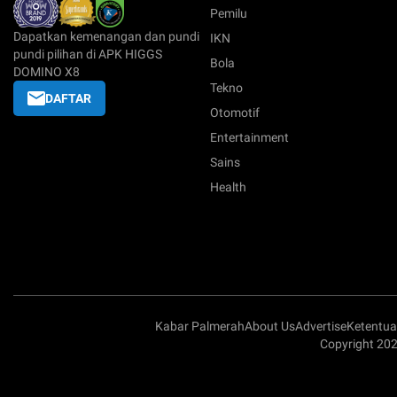
Pemilu
Dapatkan kemenangan dan pundi
IKN
pundi pilihan di APK HIGGS
Bola
DOMINO X8
Tekno
DAFTAR
Otomotif
Entertainment
Sains
Health
Kabar Palmerah
About Us
Advertise
Ketentu
Copyright 20