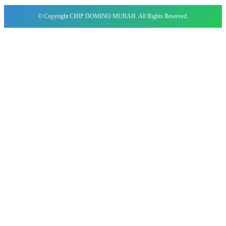
© Copyright CHIP DOMINO MURAH. All Rights Reserved.