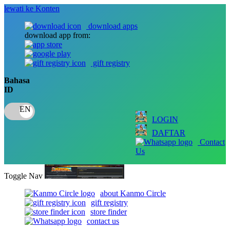
lewati ke Konten
download apps
download app from:
gift registry
Bahasa
ID
LOGIN
DAFTAR
Contact
Us
Toggle Nav
about Kanmo Circle
gift registry
store finder
contact us