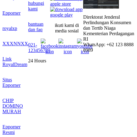
hubungi
kami
Epporner
Direktorat Jenderal
Perlindungan Konsumen
bantuan
ikuti kami di
dan Tertib Niaga
royalxp
dan faq
media sosial
Kementerian Perdagangan
RI
XXXNNXX
WhatsApp: +62 123 8888
021-
8989
123456789
Link
24 Hours
RoyalDream
Situs
Epporner
CHIP
DOMINO
MURAH
Epporner
Resmi