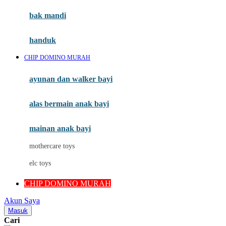
Moby
bak mandi
Momami
handuk
Mothercare
CHIP DOMINO MURAH
Mustela
ayunan dan walker bayi
My Buddy Tag
My K
alas bermain anak bayi
N
mainan anak bayi
Naif
mothercare toys
Nike
elc toys
Nordic Natural
CHIP DOMINO MURAH
Nuby
Akun Saya
Nuna
Masuk
Cari