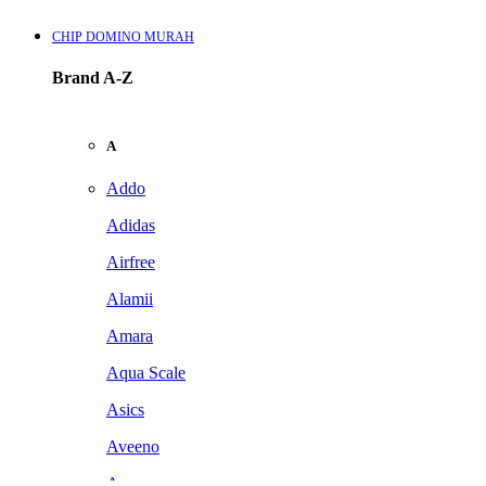
CHIP DOMINO MURAH
Brand A-Z
A
Addo
Adidas
Airfree
Alamii
Amara
Aqua Scale
Asics
Aveeno
Awan