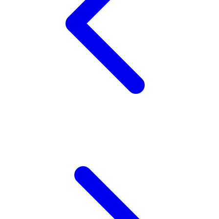
Xootz
Y
Yamatoya
Z
Zaxy
Zoggs
0-9
4Moms
59S