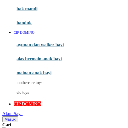
Moby
bak mandi
Momami
handuk
Mothercare
CIP DOMINO
Mustela
ayunan dan walker bayi
My Buddy Tag
My K
alas bermain anak bayi
N
mainan anak bayi
Naif
mothercare toys
Nike
elc toys
Nordic Natural
CIP DOMINO
Nuby
Akun Saya
Nuna
Masuk
Cari