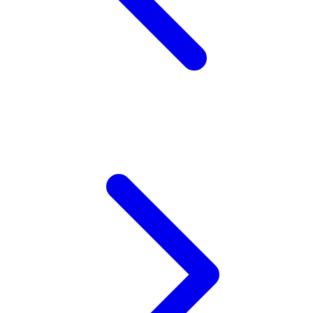
Xootz
Y
Yamatoya
Z
Zaxy
Zoggs
0-9
4Moms
59S