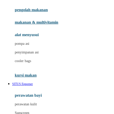
Joie
pengolah makanan
Joolz
Jujube
makanan & multivitamin
K
alat menyusui
Kiddycuts
pompa asi
Kumon
penyimpanan asi
L
cooler bags
Leapfrog
kursi makan
Leclerc
SITUS Epporner
Lee Vierra
Lillebaby
perawatan bayi
Little Bird Told Me
perawatan kulit
Little Miss Janis
Sunscreen