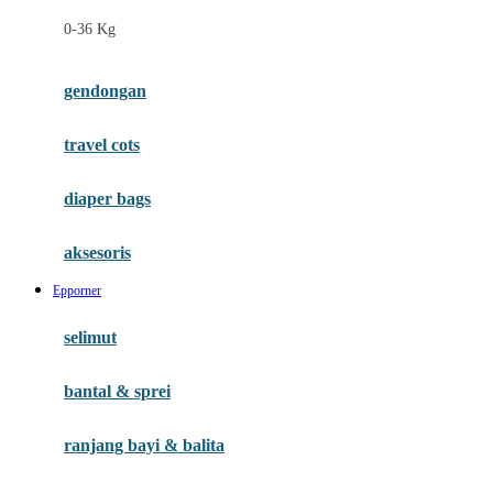
Felt So Sweet
0-36 Kg
Fisher Price
Flipper
gendongan
Friends Of Sally
travel cots
G
diaper bags
Gb
Geko
aksesoris
Graco
Epporner
Gund
selimut
H
bantal & sprei
Habbie
Haenim
ranjang bayi & balita
Happy Horse