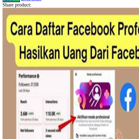
Share product:
Squishmallows
Starbooks
Stick-O
Stokke
Sudocrem
Sumimo
Sunnylife
Sun-Staches
Swimava
T
Tommee Tippee
Trunki
Tutti Bambini