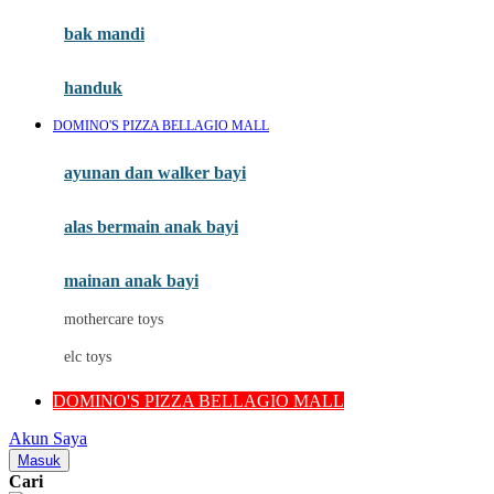
Moby
bak mandi
Momami
handuk
Mothercare
DOMINO'S PIZZA BELLAGIO MALL
Mustela
ayunan dan walker bayi
My Buddy Tag
My K
alas bermain anak bayi
N
mainan anak bayi
Naif
mothercare toys
Nike
elc toys
Nordic Natural
DOMINO'S PIZZA BELLAGIO MALL
Nuby
Akun Saya
Nuna
Masuk
Cari