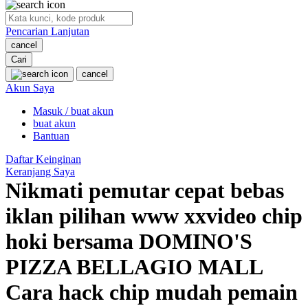
O
Pencarian Lanjutan
Oh Ma Grain
cancel
Okiedog
Cari
cancel
P
Akun Saya
Masuk / buat akun
Peachy
buat akun
Phil & Ted's
Bantuan
Philips Avent
Daftar Keinginan
Keranjang Saya
Pigeon
Nikmati pemutar cepat bebas
Playgro
iklan pilihan www xxvideo chip
Poled Global
hoki bersama DOMINO'S
Ponycycle
PIZZA BELLAGIO MALL
Puma
Cara hack chip mudah pemain
Pureats