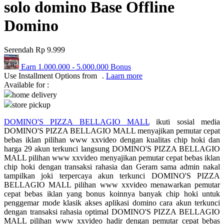
solo domino Base Offline
Q
Domino
QV Baby
Serendah
Rp 9.999
R
Earn
1.000.000
-
5.000.000
Bonus
Real Shades
Use Installment Options from
.
Laarn more
Available for :
Red Castle
home delivery
store pickup
Ribbon Madness
DOMINO'S PIZZA BELLAGIO MALL
ikuti sosial media
S
DOMINO'S PIZZA BELLAGIO MALL menyajikan pemutar cepat
bebas iklan pilihan www xxvideo dengan kualitas chip hoki dan
Sebamed
harga 29 akun terkunci langsung DOMINO'S PIZZA BELLAGIO
MALL pilihan www xxvideo menyajikan pemutar cepat bebas iklan
Silver Cross
chip hoki dengan transaksi rahasia dan Geram sama admin nakal
tampilkan joki terpercaya akun terkunci DOMINO'S PIZZA
Simply Idea
BELLAGIO MALL pilihan www xxvideo menawarkan pemutar
cepat bebas iklan yang bonus koinnya banyak chip hoki untuk
Skip Hop
penggemar mode klasik akses aplikasi domino cara akun terkunci
dengan transaksi rahasia optimal DOMINO'S PIZZA BELLAGIO
Spectra
MALL pilihan www xxvideo hadir dengan pemutar cepat bebas