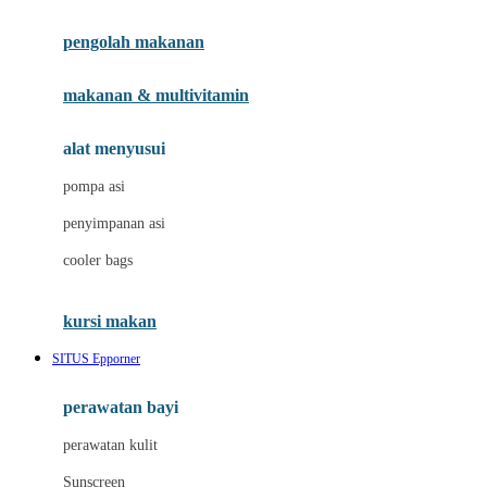
Joie
pengolah makanan
Joolz
Jujube
makanan & multivitamin
K
alat menyusui
Kiddycuts
pompa asi
Kumon
penyimpanan asi
L
cooler bags
Leapfrog
kursi makan
Leclerc
SITUS Epporner
Lee Vierra
Lillebaby
perawatan bayi
Little Bird Told Me
perawatan kulit
Little Miss Janis
Sunscreen