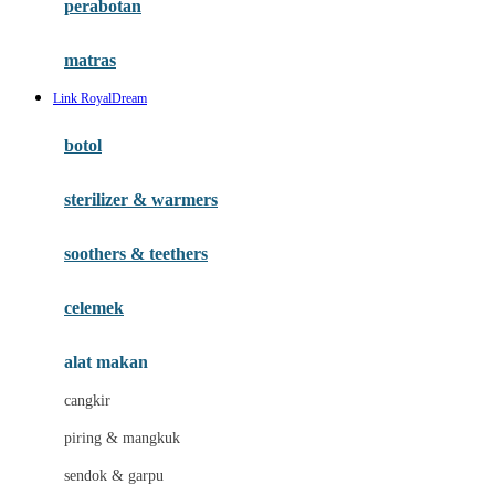
perabotan
Happy Tummy
Hauck
matras
Havaianas
Link RoyalDream
Hegen
botol
Hot Wheels
sterilizer & warmers
Hybrid
soothers & teethers
I
Inlacta DHA
celemek
Interlac
alat makan
Ivenet
cangkir
J
piring & mangkuk
Jack N Jill
sendok & garpu