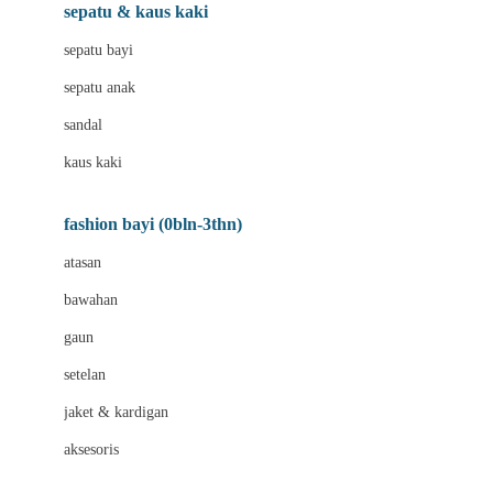
Beauty Barn
sepatu & kaus kaki
Bio Oil
sepatu bayi
Biolane
sepatu anak
Bite Fighters
sandal
Bizzi Growin
kaus kaki
Blackmores
fashion bayi (0bln-3thn)
Blooming Marvellous
atasan
Bonnels
bawahan
Bravado
gaun
Bruder
setelan
Brush Baby
jaket & kardigan
Buds Organics
aksesoris
Bugaboo
Buggygear