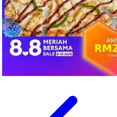
Twistshake
TY Toys
U
V
Veja
Vitaflow
Vtech
W
Waterland
Wellness
X