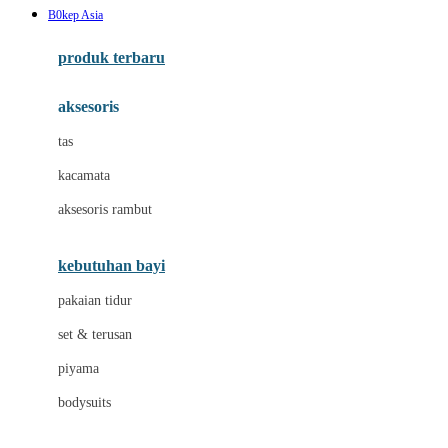
B0kep Asia
Azetabio
produk terbaru
B
aksesoris
Baabaasheepz
tas
Babiators
kacamata
Baby Dove
aksesoris rambut
Baby Jogger
Baby Rovega
kebutuhan bayi
Babybee
pakaian tidur
Banana Boat
set & terusan
Banz
piyama
Barbie
bodysuits
Beaba