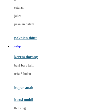
Dae Organics
setelan
Docare
jaket
Doona
pakaian dalam
Down To Earth
Drew
pakaian tidur
Dr. Brown's
royalxp
E
kereta dorong
ELC
bayi baru lahir
Ergobaby
usia 6 bulan+
Expert Care
koper anak
Ezyroller
kursi mobil
F
0-13 Kg