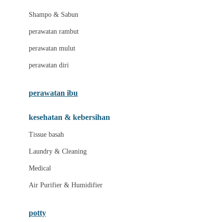
London Taxi
Shampo & Sabun
Love To Dream
perawatan rambut
perawatan mulut
M
perawatan diri
Magformers
Mama's Choice
perawatan ibu
Mamas&Papas
kesehatan & kebersihan
Mamaway
Tissue basah
Maxi Cosi
Laundry & Cleaning
Megabloks
Medical
Micro
Air Purifier & Humidifier
MiDeer
Mimi & Lula
potty
Mini Monkey