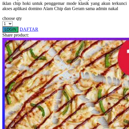
iklan chip hoki untuk penggemar mode klasik yang akun terkunci
Squishmallows
akses aplikasi domino Alam Chip dan Geram sama admin nakal
Starbooks
choose qty
Stick-O
DAFTAR
LOGIN
Stokke
Share product:
Sudocrem
Sumimo
Sunnylife
Sun-Staches
Swimava
T
Tommee Tippee
Trunki
Tutti Bambini