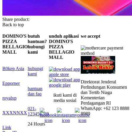
Share product:
Back to top
DOMINO'S
butuh
unduh aplikasi
we accept
PIZZA
bantuan?
DOMINO'S
BELLAGIO
hubungi
PIZZA
MALL
kami
BELLAGIO
MALL
B0kep Asia
hubungi
kami
Direktorat Jenderal
Epporner
Perlindungan Konsumen
bantuan
dan Tertib Niaga
dan faq
ikuti kami di
Kementerian
royalxp
media sosial
Perdagangan RI
WhatsApp: +62 123 8888
021-
XXXNNXX
8989
123456789
24 Hours
Link