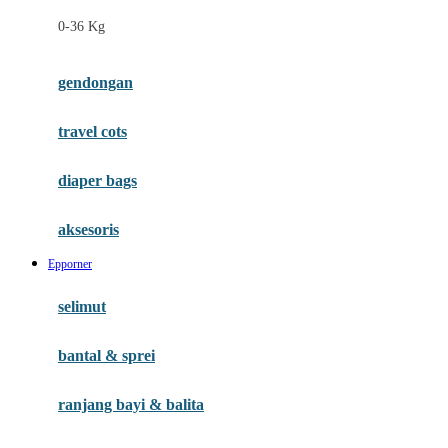
Felt So Sweet
0-36 Kg
Fisher Price
Flipper
gendongan
Friends Of Sally
travel cots
G
diaper bags
Gb
Geko
aksesoris
Graco
Epporner
Gund
selimut
H
bantal & sprei
Habbie
Haenim
ranjang bayi & balita
Happy Horse