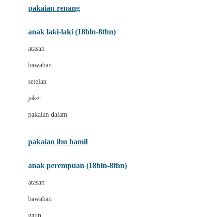
pakaian renang
Bumkins
anak laki-laki (18bln-8thn)
C
atasan
Cetaphil
bawahan
Chicco
setelan
Childlife
jaket
Clevamama
pakaian dalam
Cocolatte
Cottonseeds
pakaian ibu hamil
Cozy N Safe
anak perempuan (18bln-8thn)
Crane
atasan
Cybex
bawahan
D
gaun