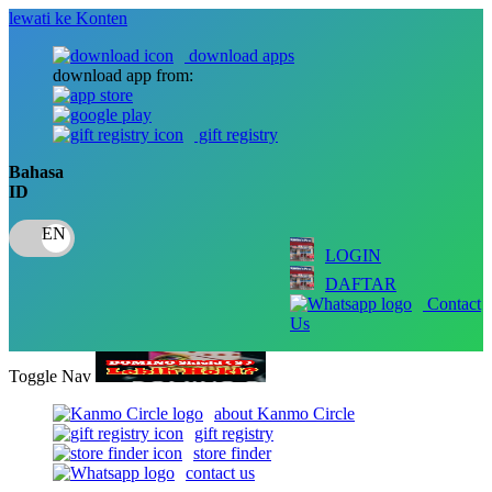
lewati ke Konten
download apps
download app from:
gift registry
Bahasa
ID
LOGIN
DAFTAR
Contact
Us
Toggle Nav
about Kanmo Circle
gift registry
store finder
contact us