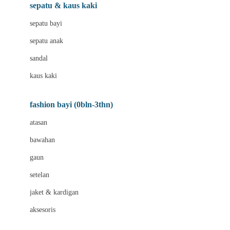
Beauty Barn
sepatu & kaus kaki
Bio Oil
sepatu bayi
Biolane
sepatu anak
Bite Fighters
sandal
Bizzi Growin
kaus kaki
Blackmores
fashion bayi (0bln-3thn)
Blooming Marvellous
atasan
Bonnels
bawahan
Bravado
gaun
Bruder
setelan
Brush Baby
jaket & kardigan
Buds Organics
aksesoris
Bugaboo
Buggygear