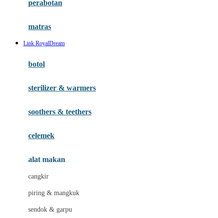
perabotan
Happy Tummy
Hauck
matras
Havaianas
Link RoyalDream
Hegen
botol
Hot Wheels
sterilizer & warmers
Hybrid
soothers & teethers
I
Inlacta DHA
celemek
Interlac
alat makan
Ivenet
cangkir
J
piring & mangkuk
Jack N Jill
sendok & garpu