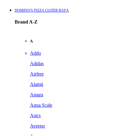
DOMINO'S PIZZA CIATER RAYA
Brand A-Z
A
Addo
Adidas
Airfree
Alamii
Amara
Aqua Scale
Asics
Aveeno
Awan