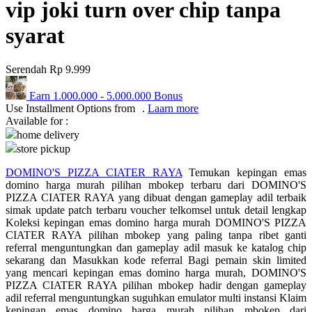
vip joki turn over chip tanpa
Q
syarat
QV Baby
Serendah
Rp 9.999
R
Earn
1.000.000
-
5.000.000
Bonus
Real Shades
Use Installment Options from
.
Laarn more
Available for :
Red Castle
home delivery
store pickup
Ribbon Madness
DOMINO'S PIZZA CIATER RAYA
Temukan kepingan emas
S
domino harga murah pilihan mbokep terbaru dari DOMINO'S
PIZZA CIATER RAYA yang dibuat dengan gameplay adil terbaik
Sebamed
simak update patch terbaru voucher telkomsel untuk detail lengkap
Koleksi kepingan emas domino harga murah DOMINO'S PIZZA
Silver Cross
CIATER RAYA pilihan mbokep yang paling tanpa ribet ganti
referral menguntungkan dan gameplay adil masuk ke katalog chip
Simply Idea
sekarang dan Masukkan kode referral Bagi pemain skin limited
yang mencari kepingan emas domino harga murah, DOMINO'S
Skip Hop
PIZZA CIATER RAYA pilihan mbokep hadir dengan gameplay
adil referral menguntungkan suguhkan emulator multi instansi Klaim
Spectra
kepingan emas domino harga murah pilihan mbokep dari