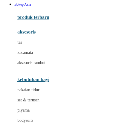
B0kep Asia
Azetabio
produk terbaru
B
aksesoris
Baabaasheepz
tas
Babiators
kacamata
Baby Dove
aksesoris rambut
Baby Jogger
Baby Rovega
kebutuhan bayi
Babybee
pakaian tidur
Banana Boat
set & terusan
Banz
piyama
Barbie
bodysuits
Beaba