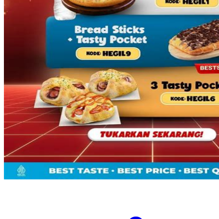
Twistshake
TY Toys
U
V
Veja
Vitaflow
Vtech
W
Waterland
Wellness
X