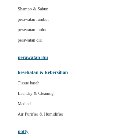
London Taxi
Shampo & Sabun
Love To Dream
perawatan rambut
perawatan mulut
M
perawatan diri
Magformers
Mama's Choice
perawatan ibu
Mamas&Papas
kesehatan & kebersihan
Mamaway
Tissue basah
Maxi Cosi
Laundry & Cleaning
Megabloks
Medical
Micro
Air Purifier & Humidifier
MiDeer
Mimi & Lula
potty
Mini Monkey