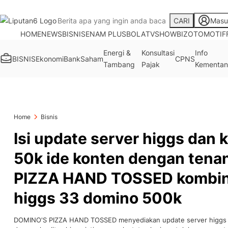
CARI
Masu
HOME
NEWS
BISNIS
ENAM PLUS
BOLA
TV
SHOWBIZ
OTOMOTIF
Energi &
Konsultasi
Info
BISNIS
Ekonomi
Bank
Saham
CPNS
Tambang
Pajak
Kementan
Home
Bisnis
Isi update server higgs dan 
50k ide konten dengan tena
PIZZA HAND TOSSED kombina
higgs 33 domino 500k
DOMINO'S PIZZA HAND TOSSED menyediakan update server higgs d