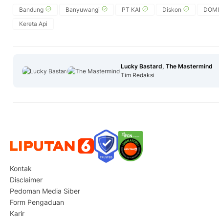
Bandung
Banyuwangi
PT KAI
Diskon
DOMI
Kereta Api
Lucky Bastard, The Mastermind
Tim Redaksi
Kontak
Disclaimer
Pedoman Media Siber
Form Pengaduan
Karir