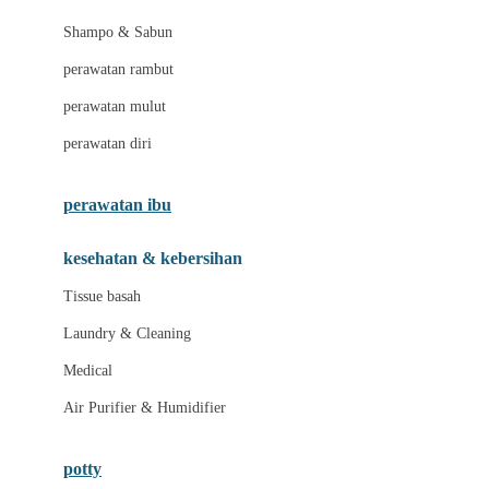
London Taxi
Shampo & Sabun
Love To Dream
perawatan rambut
perawatan mulut
M
perawatan diri
Magformers
Mama's Choice
perawatan ibu
Mamas&Papas
kesehatan & kebersihan
Mamaway
Tissue basah
Maxi Cosi
Laundry & Cleaning
Megabloks
Medical
Micro
Air Purifier & Humidifier
MiDeer
Mimi & Lula
potty
Mini Monkey