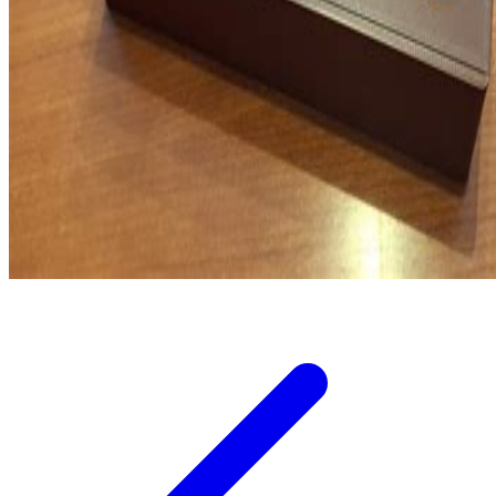
Twistshake
TY Toys
U
V
Veja
Vitaflow
Vtech
W
Waterland
Wellness
X