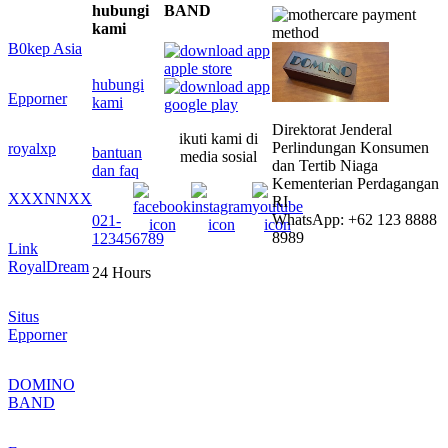
hubungi
BAND
kami
B0kep Asia
hubungi
Epporner
kami
Direktorat Jenderal
ikuti kami di
Perlindungan Konsumen
royalxp
bantuan
media sosial
dan Tertib Niaga
dan faq
Kementerian Perdagangan
XXXNNXX
RI
WhatsApp: +62 123 8888
021-
8989
123456789
Link
RoyalDream
24 Hours
Situs
Epporner
DOMINO
BAND