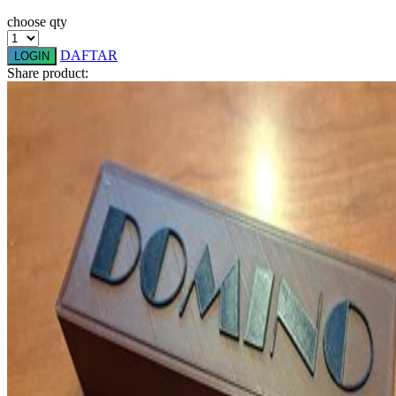
Squishmallows
choose qty
Starbooks
DAFTAR
LOGIN
Share product:
Stick-O
Stokke
Sudocrem
Sumimo
Sunnylife
Sun-Staches
Swimava
T
Tommee Tippee
Trunki
Tutti Bambini