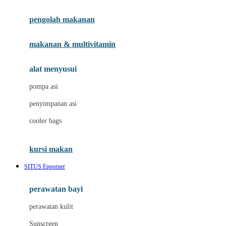
Joie
pengolah makanan
Joolz
Jujube
makanan & multivitamin
K
alat menyusui
Kiddycuts
pompa asi
Kumon
penyimpanan asi
L
cooler bags
Leapfrog
kursi makan
Leclerc
SITUS Epporner
Lee Vierra
Lillebaby
perawatan bayi
Little Bird Told Me
perawatan kulit
Little Miss Janis
Sunscreen