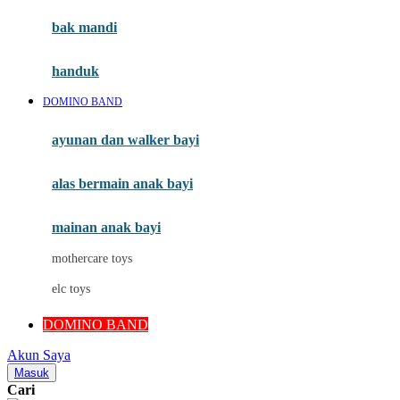
Moby
bak mandi
Momami
handuk
Mothercare
DOMINO BAND
Mustela
ayunan dan walker bayi
My Buddy Tag
My K
alas bermain anak bayi
N
mainan anak bayi
Naif
mothercare toys
Nike
elc toys
Nordic Natural
DOMINO BAND
Nuby
Akun Saya
Nuna
Masuk
Cari