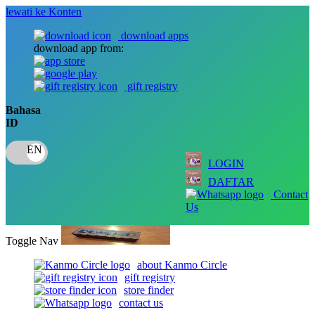
lewati ke Konten
download apps
download app from:
gift registry
Bahasa
ID
LOGIN
DAFTAR
Contact
Us
Toggle Nav
about Kanmo Circle
gift registry
store finder
contact us