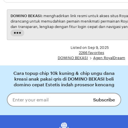
DOMINO BEKASI:
menghadirkan link resmi untuk akses situs RoyalDream. Platform ini
dirancang untuk memudahkan pemain menikmati permainan RoyalDream dengan aman
dan transparan, lengkap dengan fitur login cepat dan navigasi yang ramah pengguna.
Setiap transaksi dijamin aman, sementara update hasil dan informasi permainan selalu
Read
tersedia secara real-time. Dengan DOMINO BEKASI, pengguna bisa merasakan
the
pengalaman bermain royal dream yang nyaman, adil, dan terpercaya, menjadikannya
full
Listed on Sep 9, 2025
pilihan utama bagi pecinta RoyalDream online di Indonesia.
description
2266 favorites
DOMINO BEKASI
Agen RoyalDream
Cara topup chip 10k kuning & chip ungu dana
kreasi anak pakai qris di DOMINO BEKASI beli
domino cepat Estetis indah prosesor kencang
Subscribe
Enter
your
email