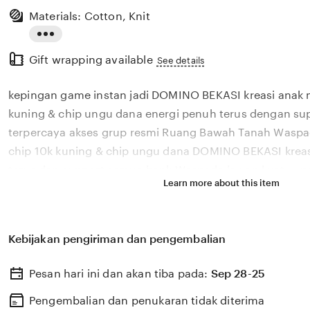
Materials: Cotton, Knit
Read
Gift wrapping available
the
See details
full
kepingan game instan jadi DOMINO BEKASI kreasi anak
description
kuning & chip ungu dana energi penuh terus dengan s
terpercaya akses grup resmi Ruang Bawah Tanah Waspad
chip 10k kuning & chip ungu dana DOMINO BEKASI kreas
terus dan support semua bank Waspada lawan kuat — p
Learn more about this item
tantangan kepingan game instan jadi DOMINO BEKASI kr
10k kuning & chip ungu dana energi penuh terus yang sia
setiap saat akses grup resmi koleksi support semua bank
Kebijakan pengiriman dan pengembalian
semua bank dari DOMINO BEKASI kreasi anak membuat c
ungu dana ini energi penuh terus suguhkan metode a
Pesan hari ini dan akan tiba pada:
Sep 28-25
untuk pengalaman terbaik Koleksi chip 10k kuning & chi
DOMINO BEKASI kreasi anak memudahkan member yang
Pengembalian dan penukaran tidak diterima