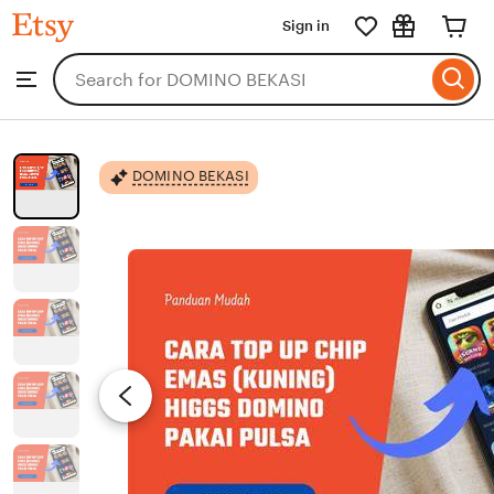
DOMINO
Sign in
Skip
BEKASI
to
Search
Browse
ontent
for
items
or
shops
DOMINO BEKASI