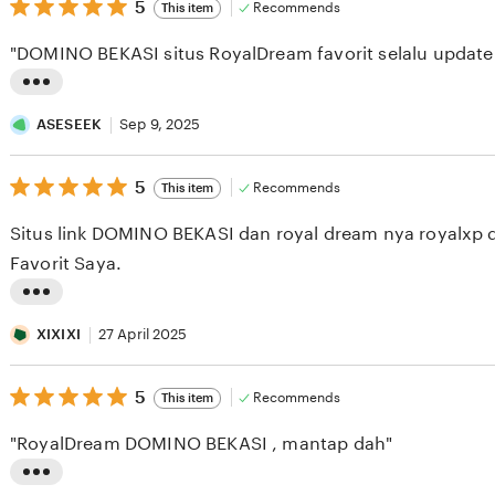
5
5
Recommends
This item
out
of
"DOMINO BEKASI situs RoyalDream favorit selalu update s
5
stars
L
i
ASESEEK
Sep 9, 2025
s
5
t
5
Recommends
This item
out
i
of
Situs link DOMINO BEKASI dan royal dream nya royalxp d
5
n
stars
Favorit Saya.
g
r
L
e
i
XIXIXI
27 April 2025
v
s
i
5
t
5
Recommends
This item
out
e
i
of
"RoyalDream DOMINO BEKASI , mantap dah"
5
w
n
stars
b
g
L