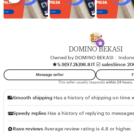
n
i
d
e
y
w
b
y
A
DOMINO BEKASI
l
i
Owned by DOMINO BEKASI
|
Indone
5.9
(97.2k)
98.8JT ☑️ sales
Since 2
k
o
Message seller
F
l
This seller usually responds
within 24 hours.
o
Smooth shipping
Has a history of shipping on time w
Speedy replies
Has a history of replying to messages
Rave reviews
Average review rating is 4.8 or higher.