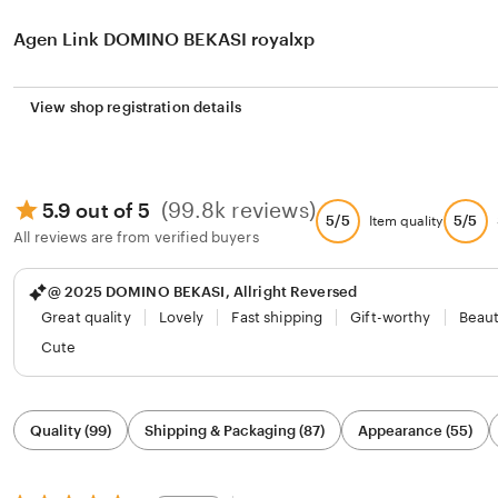
Agen Link DOMINO BEKASI royalxp
View shop registration details
(99.8k reviews)
5.9 out of 5
5/5
5/5
Item quality
All reviews are from verified buyers
@ 2025 DOMINO BEKASI, Allright Reversed
Great quality
Lovely
Fast shipping
Gift-worthy
Beaut
Cute
Filter
Quality (99)
Shipping & Packaging (87)
Appearance (55)
by
category