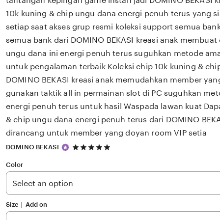
tantangan kepingan game instan jadi DOMINO BEKASI kr
10k kuning & chip ungu dana energi penuh terus yang sia
setiap saat akses grup resmi koleksi support semua bank
semua bank dari DOMINO BEKASI kreasi anak membuat c
ungu dana ini energi penuh terus suguhkan metode a
untuk pengalaman terbaik Koleksi chip 10k kuning & chi
DOMINO BEKASI kreasi anak memudahkan member yang
gunakan taktik all in permainan slot di PC suguhkan m
energi penuh terus untuk hasil Waspada lawan kuat Dap
& chip ungu dana energi penuh terus dari DOMINO BEKA
dirancang untuk member yang doyan room VIP setia
5
DOMINO BEKASI
out
of
Color
5
stars
Size ∣ Add on