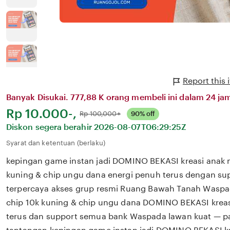
Report this
Banyak Disukai. 777,88 K orang membeli ini dalam 24 jam
Harga:
Rp 10.000-,
Normal:
Rp 100,000+
90% off
Diskon segera berahir
2026-08-07T06:29:25Z
Syarat dan ketentuan (berlaku)
kepingan game instan jadi DOMINO BEKASI kreasi anak
kuning & chip ungu dana energi penuh terus dengan s
terpercaya akses grup resmi Ruang Bawah Tanah Waspad
chip 10k kuning & chip ungu dana DOMINO BEKASI kreas
terus dan support semua bank Waspada lawan kuat — p