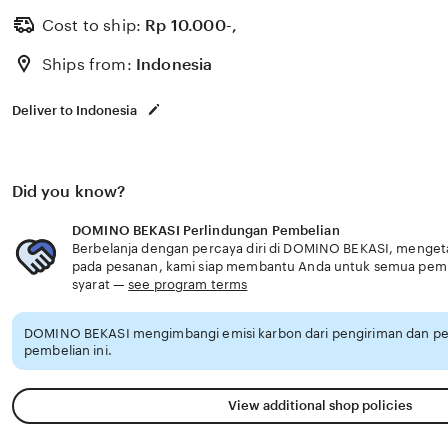
gunakan taktik all in permainan slot di PC suguhkan m
Cost to ship:
Rp
10.000-,
energi penuh terus untuk hasil Waspada lawan kuat Dap
Ships from:
Indonesia
& chip ungu dana energi penuh terus dari DOMINO BEKA
dirancang untuk member yang doyan room VIP setia
Deliver to Indonesia
Did you know?
DOMINO BEKASI Perlindungan Pembelian
Berbelanja dengan percaya diri di DOMINO BEKASI, mengetah
pada pesanan, kami siap membantu Anda untuk semua pem
syarat —
see program terms
DOMINO BEKASI mengimbangi emisi karbon dari pengiriman dan 
pembelian ini.
View additional shop policies