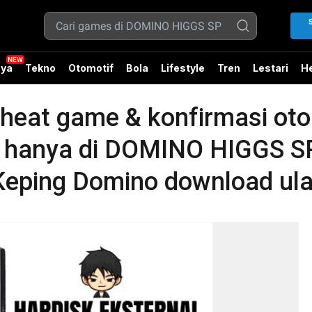
ya
Tekno
Otomotif
Bola
Lifestyle
Tren
Lestari
He
 cheat game & konfirmasi o
lag hanya di DOMINO HIGGS 
Keping Domino download ulan