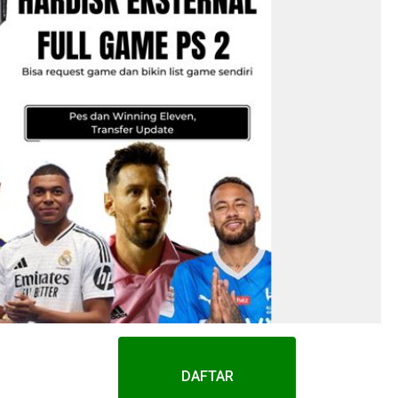
DAFTAR