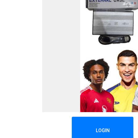
LOGIN