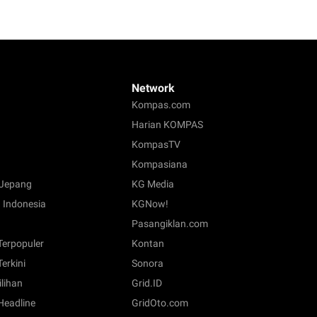
Network
Kompas.com
Harian KOMPAS
KompasTV
Kompasiana
Jepang
KG Media
 Indonesia
KGNow!
Pasangiklan.com
 Terpopuler
Kontan
Terkini
Sonora
ilihan
Grid.ID
 Headline
GridOto.com