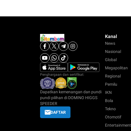
Kanal
News
Nasional
Global
Megapolitan
Penghargaan dan sertifikat:
Regional
Pemilu
Dapatkan kemenangan dan pundi
IKN
pundi pilihan di DOMINO HIGGS
Bola
SPEEDER
Tekno
DAFTAR
Otomotif
Entertainment