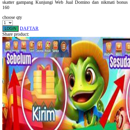
skatter gampang Kunjungi Web Jual Domino dan nikmati bonus
Squishmallows
160
Starbooks
choose qty
Stick-O
DAFTAR
LOGIN
Share product:
Stokke
Sudocrem
Sumimo
Sunnylife
Sun-Staches
Swimava
T
Tommee Tippee
Trunki
Tutti Bambini