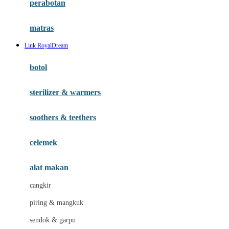
perabotan
Happy Tummy
Hauck
matras
Havaianas
Link RoyalDream
Hegen
botol
Hot Wheels
sterilizer & warmers
Hybrid
soothers & teethers
I
Inlacta DHA
celemek
Interlac
alat makan
Ivenet
cangkir
J
piring & mangkuk
Jack N Jill
sendok & garpu