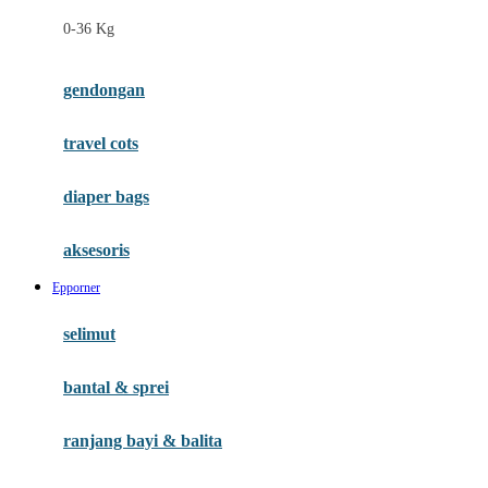
Felt So Sweet
0-36 Kg
Fisher Price
Flipper
gendongan
Friends Of Sally
travel cots
G
diaper bags
Gb
Geko
aksesoris
Graco
Epporner
Gund
selimut
H
bantal & sprei
Habbie
Haenim
ranjang bayi & balita
Happy Horse