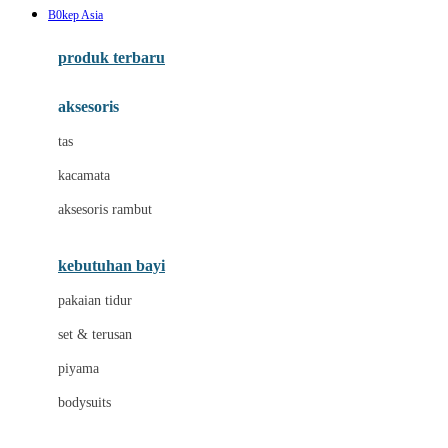
B0kep Asia
Azetabio
produk terbaru
B
aksesoris
Baabaasheepz
tas
Babiators
kacamata
Baby Dove
aksesoris rambut
Baby Jogger
Baby Rovega
kebutuhan bayi
Babybee
pakaian tidur
Banana Boat
set & terusan
Banz
piyama
Barbie
bodysuits
Beaba