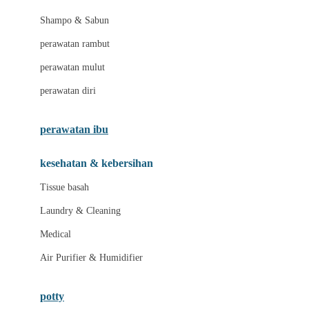
London Taxi
Shampo & Sabun
Love To Dream
perawatan rambut
perawatan mulut
M
perawatan diri
Magformers
Mama's Choice
perawatan ibu
Mamas&Papas
kesehatan & kebersihan
Mamaway
Tissue basah
Maxi Cosi
Laundry & Cleaning
Megabloks
Medical
Micro
Air Purifier & Humidifier
MiDeer
Mimi & Lula
potty
Mini Monkey