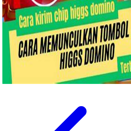
Twistshake
TY Toys
U
V
Veja
Vitaflow
Vtech
W
Waterland
Wellness
X