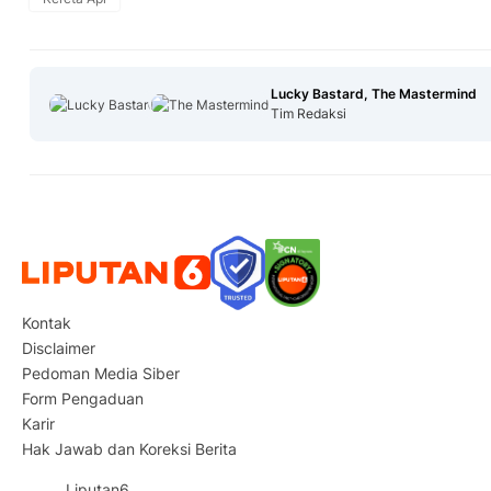
Lucky Bastard, The Mastermind
Tim Redaksi
Kontak
Disclaimer
Pedoman Media Siber
Form Pengaduan
Karir
Hak Jawab dan Koreksi Berita
Liputan6