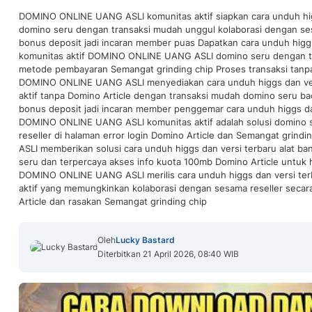
DOMINO ONLINE UANG ASLI komunitas aktif siapkan cara unduh higg
domino seru dengan transaksi mudah unggul kolaborasi dengan ses
bonus deposit jadi incaran member puas Dapatkan cara unduh higgs
komunitas aktif DOMINO ONLINE UANG ASLI domino seru dengan t
metode pembayaran Semangat grinding chip Proses transaksi tanpa
DOMINO ONLINE UANG ASLI menyediakan cara unduh higgs dan vers
aktif tanpa Domino Article dengan transaksi mudah domino seru ba
bonus deposit jadi incaran member penggemar cara unduh higgs dan
DOMINO ONLINE UANG ASLI komunitas aktif adalah solusi domino 
reseller di halaman error login Domino Article dan Semangat gri
ASLI memberikan solusi cara unduh higgs dan versi terbaru alat ba
seru dan terpercaya akses info kuota 100mb Domino Article untuk 
DOMINO ONLINE UANG ASLI merilis cara unduh higgs dan versi terb
aktif yang memungkinkan kolaborasi dengan sesama reseller seca
Article dan rasakan Semangat grinding chip
Oleh
Lucky Bastard
Diterbitkan 21 April 2026, 08:40 WIB