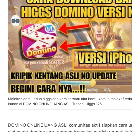
Mainkan cara unduh higgs dan versi terbaru alat bantu komunitas aktif terka
kanan di DOMINO ONLINE UANG ASLI Tutorial Higgs 125
DOMINO ONLINE UANG ASLI komunitas aktif siapkan cara un
alat bantu domino seru dengan transaksi mudah unggul ko