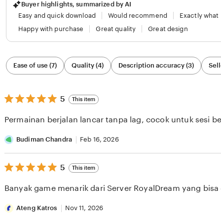
Buyer highlights, summarized by AI
Easy and quick download
Would recommend
Exactly what
Happy with purchase
Great quality
Great design
Filter
Ease of use (7)
Quality (4)
Description accuracy (3)
Sell
by
category
5
5
This item
out
of
Permainan berjalan lancar tanpa lag, cocok untuk sesi b
5
stars
Budiman Chandra
Feb 16, 2026
5
5
This item
out
of
Banyak game menarik dari Server RoyalDream yang bisa di
5
stars
Ateng Katros
Nov 11, 2026