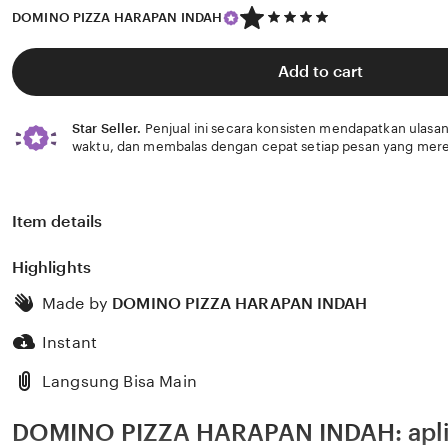
5
DOMINO PIZZA HARAPAN INDAH
out
of
5
Add to cart
stars
Star Seller.
Penjual ini secara konsisten mendapatkan ulasan
waktu, dan membalas dengan cepat setiap pesan yang mere
Item details
Highlights
Made by
DOMINO PIZZA HARAPAN INDAH
Instant
Langsung Bisa Main
DOMINO PIZZA HARAPAN INDAH: apli