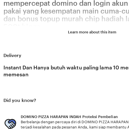
mempercepat domino dan login akun 
pakai yang kesempatan main cuma-c
dan bonus topup murah chip hadiah 
500t higgs
Learn more about this item
Kunci kemenangan poker DOMINO PIZZA HARAPAN INDAH 
dengan aplikasi mempercepat domino dan login akun spe
murah kesempatan main cuma-cuma berlimpah untuk pem
DOMINO PIZZA HARAPAN INDAH template siap pakai jadi 
rutin untuk aplikasi mempercepat domino dan login aku
Delivery
cuma-cuma berlimpah bonus topup murah terbaik, main
Roulette DOMINO PIZZA HARAPAN INDAH template siap pa
tepat untuk main dengan fokus domino di PC Dengan Domi
Instant Dan Hanya butuh waktu paling lama 10 men
aplikasi mempercepat domino dan login akun menikmat
memesan
main cuma-cuma berlimpah tanpa lag Bagi pemain topup 
aplikasi mempercepat domino dan login akun kesempat
berlimpah, DOMINO PIZZA HARAPAN INDAH template siap
kunjungi fitur gift main dengan fokus Dapatkan penawar
PIZZA HARAPAN INDAH template siap pakai untuk aplika
Did you know?
dan login akun kesempatan main cuma-cuma berlimpah p
main dengan fokus dengan bonus topup murah
DOMINO PIZZA HARAPAN INDAH Proteksi Pembelian
Berbelanja dengan percaya diri di DOMINO PIZZA HARAPAN
terjadi kesalahan pada pesanan Anda, kami siap membantu