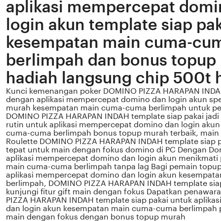
aplikasi mempercepat domi
login akun template siap pa
kesempatan main cuma-cu
berlimpah dan bonus topup
hadiah langsung chip 500t 
Kunci kemenangan poker DOMINO PIZZA HARAPAN INDAH 
dengan aplikasi mempercepat domino dan login akun spe
murah kesempatan main cuma-cuma berlimpah untuk pem
DOMINO PIZZA HARAPAN INDAH template siap pakai jadi 
rutin untuk aplikasi mempercepat domino dan login aku
cuma-cuma berlimpah bonus topup murah terbaik, main
Roulette DOMINO PIZZA HARAPAN INDAH template siap pa
tepat untuk main dengan fokus domino di PC Dengan Domi
aplikasi mempercepat domino dan login akun menikmat
main cuma-cuma berlimpah tanpa lag Bagi pemain topup 
aplikasi mempercepat domino dan login akun kesempat
berlimpah, DOMINO PIZZA HARAPAN INDAH template siap
kunjungi fitur gift main dengan fokus Dapatkan penawar
PIZZA HARAPAN INDAH template siap pakai untuk aplika
dan login akun kesempatan main cuma-cuma berlimpah p
main dengan fokus dengan bonus topup murah