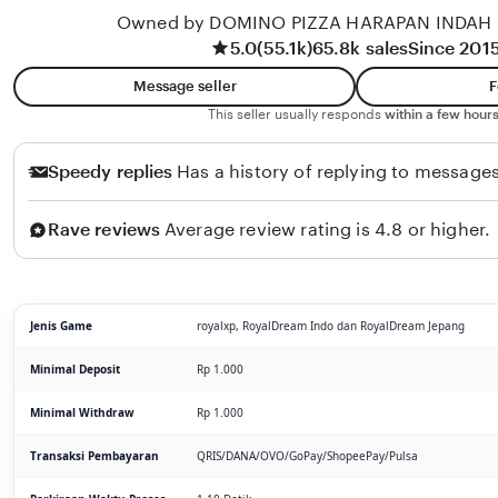
Owned by DOMINO PIZZA HARAPAN INDAH
5.0
(55.1k)
65.8k sales
Since 201
Message seller
F
This seller usually responds
within a few hours
Speedy replies
Has a history of replying to messages
Rave reviews
Average review rating is 4.8 or higher.
Jenis Game
royalxp, RoyalDream Indo dan RoyalDream Jepang
Minimal Deposit
Rp 1.000
Minimal Withdraw
Rp 1.000
Transaksi Pembayaran
QRIS/DANA/OVO/GoPay/ShopeePay/Pulsa