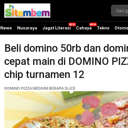
News
Nusaraya
Jagat Literasi
Cahaya
Tekno
Otomo
Beli domino 50rb dan domi
cepat main di DOMINO P
chip turnamen 12
DOMINO PIZZA MEDIUM BERAPA SLICE