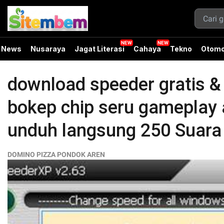
News
Nusaraya
Jagat Literasi
Cahaya
Tekno
Otomo
download speeder gratis &
bokep chip seru gamepla
unduh langsung 250 Suara ka
DOMINO PIZZA PONDOK AREN