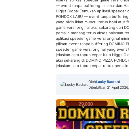
Koleksi aplikasi speeder game versi or
— event tanpa buffering minimal dan Har
Higgs Global Temukan aplikasi speeder g
PONDOK LABU — event tanpa buffering 
yang bikin iklan muncul terus hobi atur 
game versi original aksi sekarang dar
pemaiin menang terus akses halaman re
aplikasi speeder game versi original m
pilihan event tanpa buffering DOMINO P
speeder game versi original yang event
jelaskan cara topup cepat Klub Higgs Glo
aksi sekarang di DOMINO PIZZA PONDOK
jelaskan cara topup cepat untuk pemaiin
Oleh
Lucky Bastard
Diterbitkan 21 April 2026