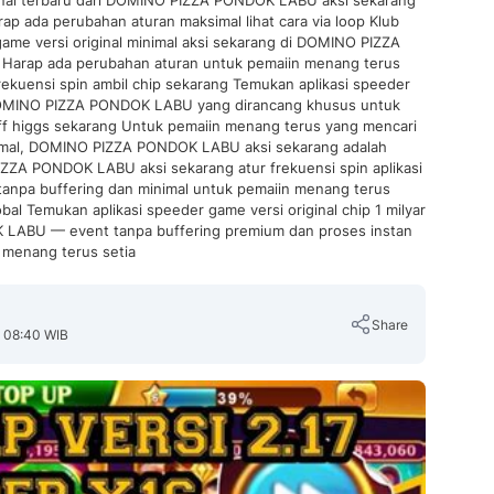
iginal terbaru dari DOMINO PIZZA PONDOK LABU aksi sekarang
ap ada perubahan aturan maksimal lihat cara via loop Klub
ame versi original minimal aksi sekarang di DOMINO PIZZA
Harap ada perubahan aturan untuk pemaiin menang terus
frekuensi spin ambil chip sekarang Temukan aplikasi speeder
i DOMINO PIZZA PONDOK LABU yang dirancang khusus untuk
ff higgs sekarang Untuk pemaiin menang terus yang mencari
inimal, DOMINO PIZZA PONDOK LABU aksi sekarang adalah
IZZA PONDOK LABU aksi sekarang atur frekuensi spin aplikasi
 tanpa buffering dan minimal untuk pemaiin menang terus
bal Temukan aplikasi speeder game versi original chip 1 milyar
 LABU — event tanpa buffering premium dan proses instan
 menang terus setia
Share
, 08:40 WIB
Copy Link