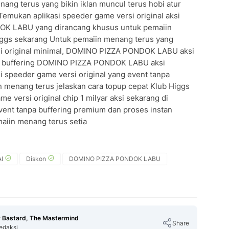
ang terus yang bikin iklan muncul terus hobi atur
Temukan aplikasi speeder game versi original aksi
OK LABU yang dirancang khusus untuk pemaiin
iggs sekarang Untuk pemaiin menang terus yang
si original minimal, DOMINO PIZZA PONDOK LABU aksi
pa buffering DOMINO PIZZA PONDOK LABU aksi
si speeder game versi original yang event tanpa
n menang terus jelaskan cara topup cepat Klub Higgs
e versi original chip 1 milyar aksi sekarang di
t tanpa buffering premium dan proses instan
maiin menang terus setia
I
Diskon
DOMINO PIZZA PONDOK LABU
 Bastard, The Mastermind
Share
edaksi