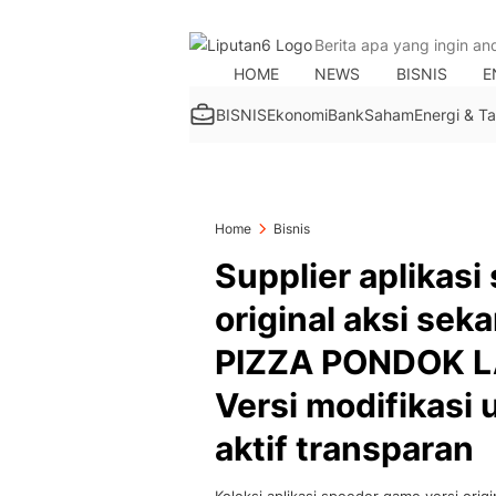
HOME
NEWS
BISNIS
E
BISNIS
Ekonomi
Bank
Saham
Energi & 
Home
Bisnis
Supplier aplikasi
original aksi se
PIZZA PONDOK LA
Versi modifikasi
aktif transparan