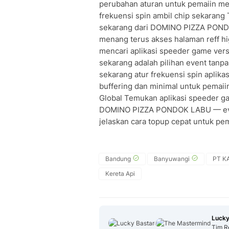
perubahan aturan untuk pemaiin men
frekuensi spin ambil chip sekarang 
sekarang dari DOMINO PIZZA POND
menang terus akses halaman reff h
mencari aplikasi speeder game ver
sekarang adalah pilihan event tan
sekarang atur frekuensi spin aplika
buffering dan minimal untuk pemaii
Global Temukan aplikasi speeder gam
DOMINO PIZZA PONDOK LABU — even
jelaskan cara topup cepat untuk pe
Bandung
Banyuwangi
PT KA
Kereta Api
Lucky
Tim R