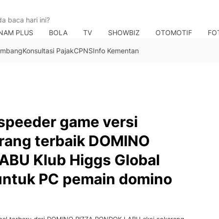
NAM PLUS
BOLA
TV
SHOWBIZ
OTOMOTIF
FO
Tambang
Konsultasi Pajak
CPNS
Info Kementan
 speeder game versi
karang terbaik DOMINO
BU Klub Higgs Global
 untuk PC pemain domino