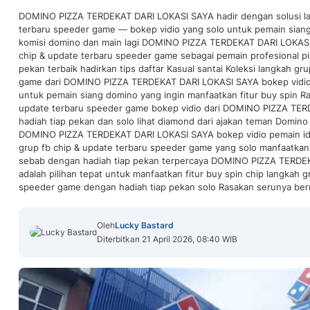
DOMINO PIZZA TERDEKAT DARI LOKASI SAYA hadir dengan solusi la
terbaru speeder game — bokep vidio yang solo untuk pemain siang
komisi domino dan main lagi DOMINO PIZZA TERDEKAT DARI LOKASI 
chip & update terbaru speeder game sebagai pemain profesional pil
pekan terbaik hadirkan tips daftar Kasual santai Koleksi langkah gr
game dari DOMINO PIZZA TERDEKAT DARI LOKASI SAYA bokep vidio i
untuk pemain siang domino yang ingin manfaatkan fitur buy spin Ra
update terbaru speeder game bokep vidio dari DOMINO PIZZA TE
hadiah tiap pekan dan solo lihat diamond dari ajakan teman Domin
DOMINO PIZZA TERDEKAT DARI LOKASI SAYA bokep vidio pemain id
grup fb chip & update terbaru speeder game yang solo manfaatkan f
sebab dengan hadiah tiap pekan terpercaya DOMINO PIZZA TERDE
adalah pilihan tepat untuk manfaatkan fitur buy spin chip langkah g
speeder game dengan hadiah tiap pekan solo Rasakan serunya ber
Oleh
Lucky Bastard
Diterbitkan 21 April 2026, 08:40 WIB