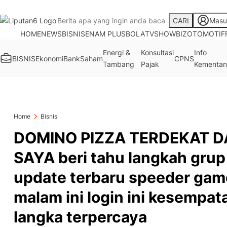
CARI
Masu
HOME
NEWS
BISNIS
ENAM PLUS
BOLA
TV
SHOWBIZ
OTOMOTIF
Energi &
Konsultasi
Info
BISNIS
Ekonomi
Bank
Saham
CPNS
Tambang
Pajak
Kementan
Home
Bisnis
DOMINO PIZZA TERDEKAT D
SAYA beri tahu langkah grup 
update terbaru speeder gam
malam ini login ini kesempat
langka terpercaya