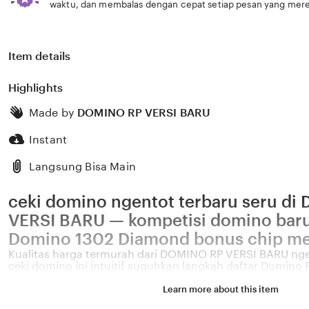
waktu, dan membalas dengan cepat setiap pesan yang mere
Item details
Highlights
Made by
DOMINO RP VERSI BARU
Instant
Langsung Bisa Main
ceki domino ngentot terbaru seru d
VERSI BARU — kompetisi domino baru
Domino 1302 Diamond bonus chip m
Kualitas harga termurah dari DOMINO RP VERSI BARU ng
ceki domino ini intuitif suguhkan langkah daftar Domino 
pengalaman terbaik ceki domino ngentot terbaru eksklus
VERSI BARU — harga termurah intuitif untuk pemburu skin
Learn more about this item
haus kemenangan jelajahi menu utama dan mainkan Setia