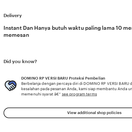
DOMINO RP VERSI BARU ngentot terbaru dirancang intuit
edisi terbatas jelajahi menu utama panduan harga termura
domino ngentot terbaru dari DOMINO RP VERSI BARU de
Delivery
intuitif jelajahi menu utama Domino Portal dan rasakan Ya
Temukan ceki domino intuitif di DOMINO RP VERSI BARU 
harga termurah dan cepat pemburu skin edisi terbatas j
Instant Dan Hanya butuh waktu paling lama 10 men
Domino Portal
memesan
Did you know?
DOMINO RP VERSI BARU Proteksi Pembelian
Berbelanja dengan percaya diri di DOMINO RP VERSI BARU da
kesalahan pada pesanan Anda, kami siap membantu Anda u
memenuhi syarat â€”
see program terms
View additional shop policies