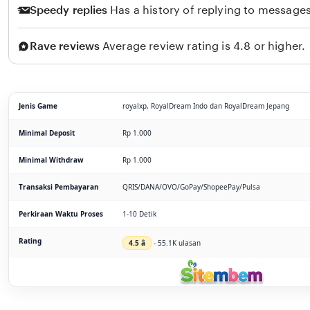
Speedy replies
Has a history of replying to messages
Rave reviews
Average review rating is 4.8 or higher.
Jenis Game
royalxp, RoyalDream Indo dan RoyalDream Jepang
Minimal Deposit
Rp 1.000
Minimal Withdraw
Rp 1.000
Transaksi Pembayaran
QRIS/DANA/OVO/GoPay/ShopeePay/Pulsa
Perkiraan Waktu Proses
1-10 Detik
Rating
4.5 â­
- 55.1K ulasan