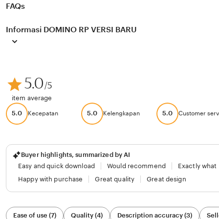
FAQs
Informasi DOMINO RP VERSI BARU
5.0
/5
item average
5.0
5.0
5.0
Kecepatan
Kelengkapan
Customer serv
Buyer highlights, summarized by AI
Easy and quick download
Would recommend
Exactly what
Happy with purchase
Great quality
Great design
Filter
Ease of use (7)
Quality (4)
Description accuracy (3)
Sell
by