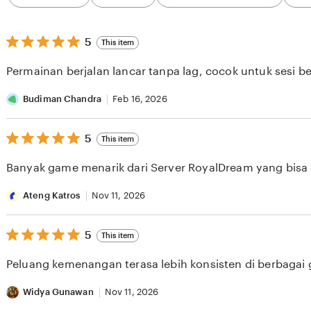
category
5
5
This item
out
of
Permainan berjalan lancar tanpa lag, cocok untuk sesi b
5
stars
Budiman Chandra
Feb 16, 2026
5
5
This item
out
of
Banyak game menarik dari Server RoyalDream yang bisa di
5
stars
Ateng Katros
Nov 11, 2026
5
5
This item
out
of
Peluang kemenangan terasa lebih konsisten di berbagai
5
stars
Widya Gunawan
Nov 11, 2026