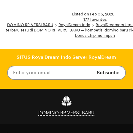
Listed on Feb 06, 2026
177 favorites
DOMINO RP VERSI BARU
RoyalDream Indo
RoyalDreamers Jep
terbaru seru di DOMINO RP VERSI BARU — kompetisi domino baru d
bonus chip melimpah
SITUS RoyalDream Indo Server RoyalDream
Subscribe
Enter
your
email
DOMINO RP VERSI BARU