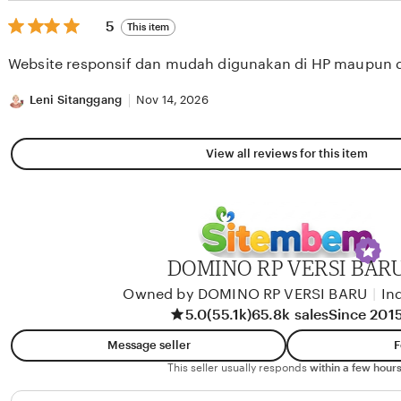
5
5
This item
out
of
Website responsif dan mudah digunakan di HP maupun 
5
stars
Leni Sitanggang
Nov 14, 2026
View all reviews for this item
DOMINO RP VERSI BAR
Owned by DOMINO RP VERSI BARU
|
In
5.0
(55.1k)
65.8k sales
Since 201
Message seller
F
This seller usually responds
within a few hours