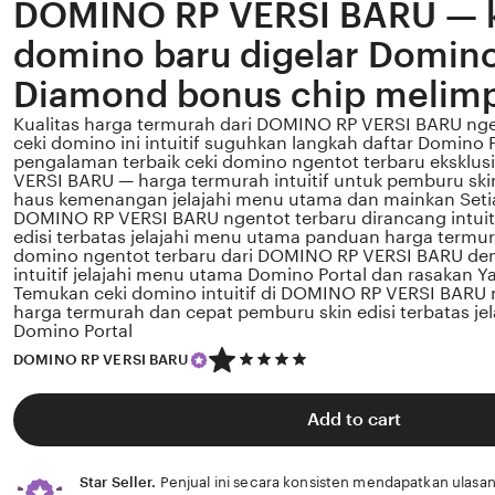
DOMINO RP VERSI BARU — k
domino baru digelar Domin
Diamond bonus chip melim
Kualitas harga termurah dari DOMINO RP VERSI BARU ng
ceki domino ini intuitif suguhkan langkah daftar Domino 
pengalaman terbaik ceki domino ngentot terbaru eksklus
VERSI BARU — harga termurah intuitif untuk pemburu skin
haus kemenangan jelajahi menu utama dan mainkan Setia
DOMINO RP VERSI BARU ngentot terbaru dirancang intuit
edisi terbatas jelajahi menu utama panduan harga termura
domino ngentot terbaru dari DOMINO RP VERSI BARU de
intuitif jelajahi menu utama Domino Portal dan rasakan Ya
Temukan ceki domino intuitif di DOMINO RP VERSI BARU 
harga termurah dan cepat pemburu skin edisi terbatas j
Domino Portal
5
DOMINO RP VERSI BARU
out
of
5
Add to cart
stars
Star Seller.
Penjual ini secara konsisten mendapatkan ulasan