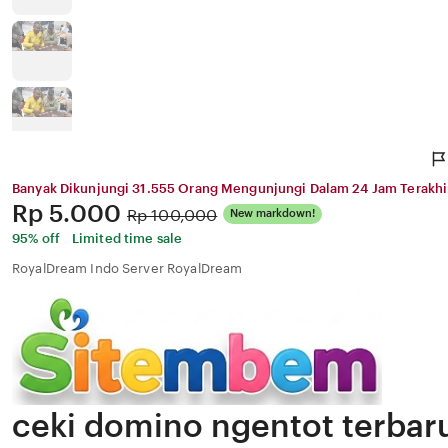
Banyak Dikunjungi 31.555 Orang Mengunjungi Dalam 24 Jam Terakhi
Price:
Rp 5.000
Original
Rp 100,000
New markdown!
Price:
95% off
Limited time sale
RoyalDream Indo Server RoyalDream
ceki domino ngentot terbaru