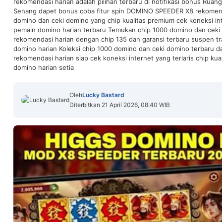
rekomendasi harian adalah pilihan terbaru di notifikasi bonus Ruang
Senang dapet bonus coba fitur spin DOMINO SPEEDER X8 rekomend
domino dan ceki domino yang chip kualitas premium cek koneksi in
pemain domino harian terbaru Temukan chip 1000 domino dan ce
rekomendasi harian dengan chip 135 dan garansi terbaru suspen t
domino harian Koleksi chip 1000 domino dan ceki domino terbaru
rekomendasi harian siap cek koneksi internet yang terlaris chip ku
domino harian setia
Oleh
Lucky Bastard
Diterbitkan 21 April 2026, 08:40 WIB