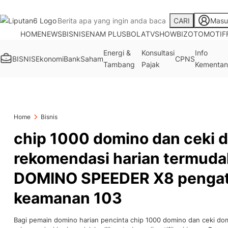
CARI
Masu
HOME
NEWS
BISNIS
ENAM PLUS
BOLA
TV
SHOWBIZ
OTOMOTIF
Energi &
Konsultasi
Info
BISNIS
Ekonomi
Bank
Saham
CPNS
Tambang
Pajak
Kementan
Home
Bisnis
chip 1000 domino dan ceki 
rekomendasi harian termudah
DOMINO SPEEDER X8 penga
keamanan 103
Bagi pemain domino harian pencinta chip 1000 domino dan ceki 