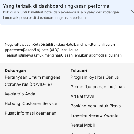
Yang terbaik di dashboard ringkasan performa
Klik di sini untuk melihat hotel dan akomodasi lain yang dekat dengan
landmark populer di dashboard ringkasan performa
Negara
Kawasan
Kota
Distrik
Bandara
Hotel
Landmark
Rumah liburan
Apartemen
Resor
Vila
Hostel
B&B
Guest House
Tempat istimewa untuk menginap
Ulasan
Temukan akomodasi bulanan
Dukungan
Telusuri
Pertanyaan Umum mengenai
Program loyalitas Genius
Coronavirus (COVID-19)
Promo liburan dan musiman
Kelola trip Anda
Artikel travel
Hubungi Customer Service
Booking.com untuk Bisnis
Pusat informasi keamanan
Traveller Review Awards
Rental Mobil