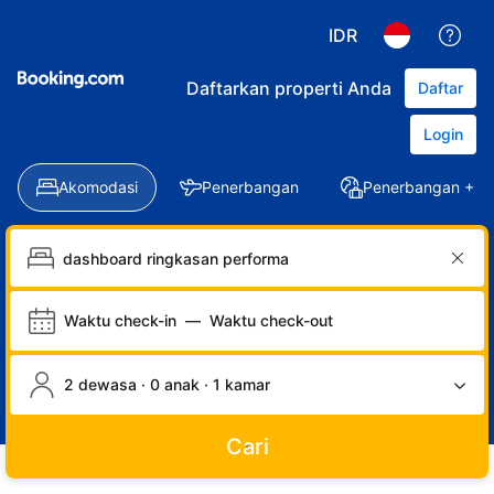
IDR
Daftarkan properti Anda
Daftar
Login
Akomodasi
Penerbangan
Penerbangan + Ho
Waktu check-in
—
Waktu check-out
2 dewasa · 0 anak · 1 kamar
Cari