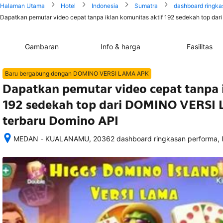
Halaman Utama
Hotel
Indonesia
Sumatra
dashboard ringka
Dapatkan pemutar video cepat tanpa iklan komunitas aktif 192 sedekah top da
Gambaran
Info & harga
Fasilitas
Baru bergabung dengan DOMINO VERSI LAMA APK
Dapatkan pemutar video cepat tanpa i
192 sedekah top dari DOMINO VERSI
terbaru Domino API
MEDAN - KUALANAMU, 20362 dashboard ringkasan performa, I
Setelah 
memesan, 
semua 
rincian 
akomodasi 
termasuk 
nomor 
telepon 