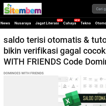
News
Nusaraya
Jagat Literasi
Cahaya
Tekno
Otomo
saldo terisi otomatis & tuto
bikin verifikasi gagal coc
WITH FRIENDS Code Domin
DOMINOES WITH FRIENDS