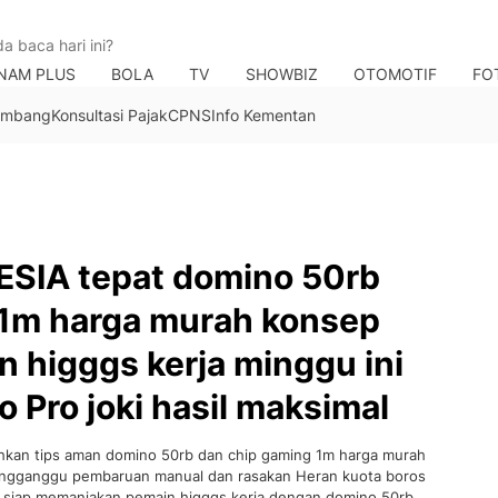
NAM PLUS
BOLA
TV
SHOWBIZ
OTOMOTIF
FO
Tambang
Konsultasi Pajak
CPNS
Info Kementan
SIA tepat domino 50rb
 1m harga murah konsep
n higggs kerja minggu ini
o Pro joki hasil maksimal
an tips aman domino 50rb dan chip gaming 1m harga murah
engganggu pembaruan manual dan rasakan Heran kuota boros
siap memanjakan pemain higggs kerja dengan domino 50rb