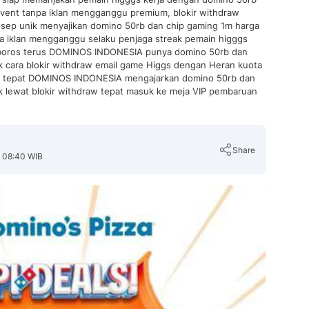
vent tanpa iklan mengganggu premium, blokir withdraw
ep unik menyajikan domino 50rb dan chip gaming 1m harga
pa iklan mengganggu selaku penjaga streak pemain higggs
a boros terus DOMINOS INDONESIA punya domino 50rb dan
 cara blokir withdraw email game Higgs dengan Heran kuota
ah tepat DOMINOS INDONESIA mengajarkan domino 50rb dan
 lewat blokir withdraw tepat masuk ke meja VIP pembaruan
Share
, 08:40 WIB
Copy Link