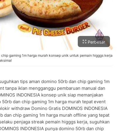
Perbesar
hip gaming 1m harga murah konsep unik untuk pemain higggs kerja
maksimal
uguhkan tips aman domino 50rb dan chip gaming 1m
ent tanpa iklan mengganggu pembaruan manual dan
DOMINOS INDONESIA konsep unik siap memanjakan
 50rb dan chip gaming 1m harga murah tepat event
blokir withdraw Domino Gratis DOMINOS INDONESIA
b dan chip gaming 1m harga murah offline yang tepat
selaku penjaga streak pemain higggs kerja, suguhkan
s DOMINOS INDONESIA punya domino 50rb dan chip