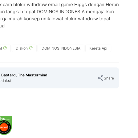
 cara blokir withdraw email game Higgs dengan Heran
aman langkah tepat DOMINOS INDONESIA mengajarkan
ga murah konsep unik lewat blokir withdraw tepat
ual
I
Diskon
DOMINOS INDONESIA
Kereta Api
 Bastard, The Mastermind
Share
edaksi
Copy Link