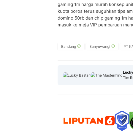
gaming 1m harga murah konsep unik
kuota boros terus suguhkan tips 
domino 50rb dan chip gaming 1m har
masuk ke meja VIP pembaruan man
Bandung
Banyuwangi
PT KA
Lucky
Tim R