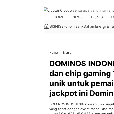
HOME
NEWS
BISNIS
E
BISNIS
Ekonomi
Bank
Saham
Energi & 
Home
Bisnis
DOMINOS INDONE
dan chip gaming
unik untuk pemai
jackpot ini Domin
DOMINOS INDONESIA konsep unik suguhk
yang tepat dengan event tanpa iklan m
terus DOMINOS INDONESIA konsep unik 