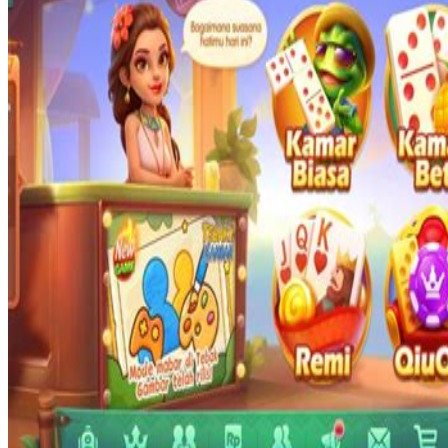
Twistshake
TY Toys
U
V
Veja
Vitaflow
Vtech
W
Waterland
Wellness
X