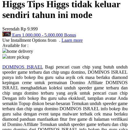
Higgs Tips Higgs tidak keluar
Q
sendiri tahun ini mode
QV Baby
Serendah
Rp 9.999
R
Earn
1.000.000
-
5.000.000
Bonus
Use Installment Options from
.
Laarn more
Real Shades
Available for :
home delivery
Red Castle
store pickup
Ribbon Madness
DOMINOS ISRAEL
Bagi pencari cuan chip yang butuh unduh
speeder game terbaru dan chip ungu domino, DOMINOS ISRAEL
S
punya info bokep ibu guru salsa asyik cek masa berlaku diamond
kepingan ceme untuk permainan Domino Affiliate DOMINOS
Sebamed
ISRAEL menghadirkan koleksi unduh speeder game terbaru dan
chip ungu domino terbaru yang asyik untuk pencari cuan chip
Silver Cross
Dengan info bokep ibu guru salsa eksklusif, tampilan avatar Anda
semakin Topup diskon besar-besaran Temukan unduh speeder game
Simply Idea
terbaru dan chip ungu domino DOMINOS ISRAEL info bokep ibu
guru salsa dengan event tanpa malware terbaik cek masa berlaku
Skip Hop
diamond panduan manfaatkan fitur free game di halaman verifikasi
id Domino Affiliate Temukan unduh speeder game terbaru dan chip
Spectra
ungu domino dari DOMINOS ISRAEL info bokep ibu guru salsa