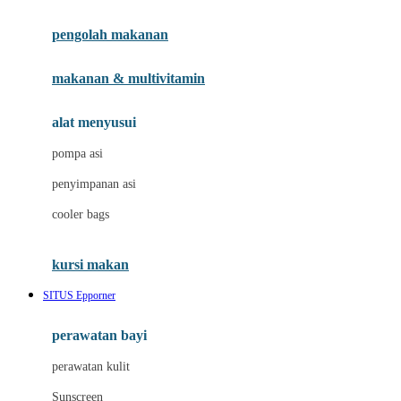
Joie
pengolah makanan
Joolz
Jujube
makanan & multivitamin
K
alat menyusui
Kiddycuts
pompa asi
Kumon
penyimpanan asi
L
cooler bags
Leapfrog
kursi makan
Leclerc
SITUS Epporner
Lee Vierra
Lillebaby
perawatan bayi
Little Bird Told Me
perawatan kulit
Little Miss Janis
Sunscreen