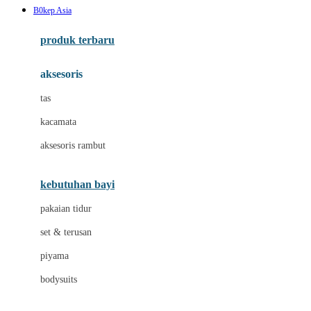
B0kep Asia
Azetabio
produk terbaru
B
aksesoris
Baabaasheepz
tas
Babiators
kacamata
Baby Dove
aksesoris rambut
Baby Jogger
Baby Rovega
kebutuhan bayi
Babybee
pakaian tidur
Banana Boat
set & terusan
Banz
piyama
Barbie
bodysuits
Beaba