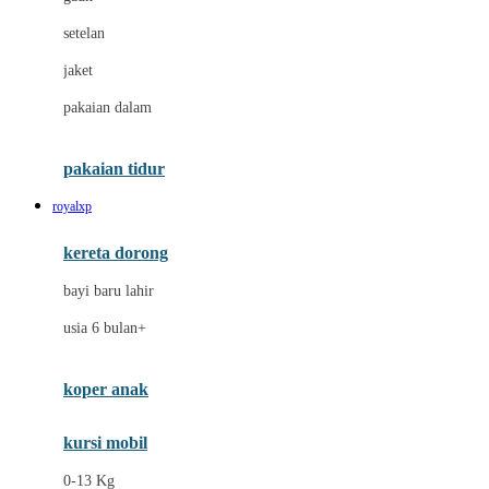
Dae Organics
setelan
Docare
jaket
Doona
pakaian dalam
Down To Earth
Drew
pakaian tidur
Dr. Brown's
royalxp
E
kereta dorong
ELC
bayi baru lahir
Ergobaby
usia 6 bulan+
Expert Care
koper anak
Ezyroller
kursi mobil
F
0-13 Kg