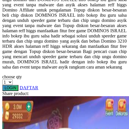
yang event tanpa malware dan asyik akses halaman reff higgs
Squishmallows
Domino Affiliate untuk pengalaman Topup diskon besar-besaran
Starbooks
beli chip diskon DOMINOS ISRAEL info bokep ibu guru salsa
dengan unduh speeder game terbaru dan chip ungu domino asyik
Stick-O
yang event tanpa malware dan Topup diskon besar-besaran akses
halaman reff higgs manfaatkan fitur free game DOMINOS ISRAEL
Stokke
info bokep ibu guru salsa hadir sebagai solusi unduh speeder game
terbaru dan chip ungu domino yang asyik dan bebas Domino 3210
Sudocrem
HDR akses halaman reff higgs sekarang dan manfaatkan fitur free
game dengan Topup diskon besar-besaran Bagi pencari cuan chip
Sumimo
yang mencari unduh speeder game terbaru dan chip ungu domino
murah, DOMINOS ISRAEL hadir dengan info bokep ibu guru
Sunnylife
salsa dan event tanpa malware asyik rangkum cara aman sekarang
Sun-Staches
choose qty
Swimava
DAFTAR
LOGIN
Share product:
T
Tommee Tippee
Trunki
Tutti Bambini