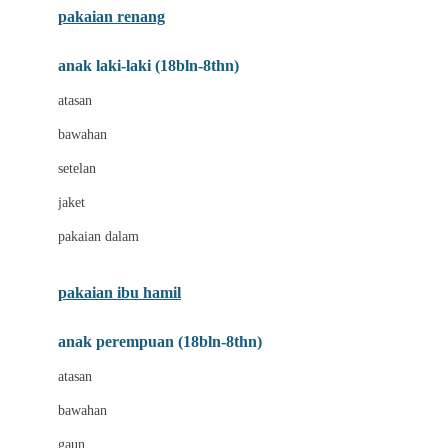
pakaian renang
Bumkins
anak laki-laki (18bln-8thn)
C
atasan
Cetaphil
bawahan
Chicco
setelan
Childlife
jaket
Clevamama
pakaian dalam
Cocolatte
Cottonseeds
pakaian ibu hamil
Cozy N Safe
anak perempuan (18bln-8thn)
Crane
atasan
Cybex
bawahan
D
gaun