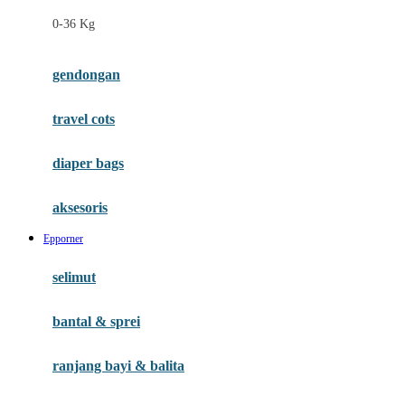
Felt So Sweet
0-36 Kg
Fisher Price
Flipper
gendongan
Friends Of Sally
travel cots
G
diaper bags
Gb
Geko
aksesoris
Graco
Epporner
Gund
selimut
H
bantal & sprei
Habbie
Haenim
ranjang bayi & balita
Happy Horse