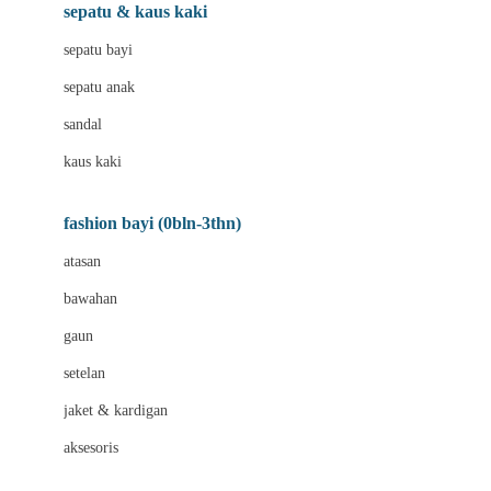
Beauty Barn
sepatu & kaus kaki
Bio Oil
sepatu bayi
Biolane
sepatu anak
Bite Fighters
sandal
Bizzi Growin
kaus kaki
Blackmores
fashion bayi (0bln-3thn)
Blooming Marvellous
atasan
Bonnels
bawahan
Bravado
gaun
Bruder
setelan
Brush Baby
jaket & kardigan
Buds Organics
aksesoris
Bugaboo
Buggygear