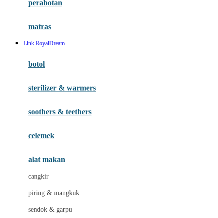
perabotan
Happy Tummy
Hauck
matras
Havaianas
Link RoyalDream
Hegen
botol
Hot Wheels
sterilizer & warmers
Hybrid
soothers & teethers
I
Inlacta DHA
celemek
Interlac
alat makan
Ivenet
cangkir
J
piring & mangkuk
Jack N Jill
sendok & garpu