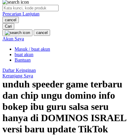
O
Pencarian Lanjutan
Oh Ma Grain
cancel
Okiedog
Cari
cancel
P
Akun Saya
Masuk / buat akun
Peachy
buat akun
Phil & Ted's
Bantuan
Philips Avent
Daftar Keinginan
Keranjang Saya
Pigeon
unduh speeder game terbaru
Playgro
dan chip ungu domino info
Poled Global
bokep ibu guru salsa seru
Ponycycle
hanya di DOMINOS ISRAEL
Puma
versi baru update TikTok
Pureats