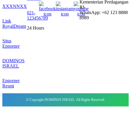
Kementerian Perdagangan
XXXNNXX
RI
WhatsApp: +62 123 8888
021-
8989
123456789
Link
RoyalDream
24 Hours
Situs
Epporner
DOMINOS
ISRAEL
Epporner
Resmi
© Copyright DOMINOS ISRAEL. All Rights Reserved.