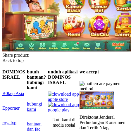
Share product:
Back to top
DOMINOS
butuh
unduh aplikasi
we accept
ISRAEL
bantuan?
DOMINOS
hubungi
ISRAEL
kami
B0kep Asia
hubungi
Epporner
kami
Direktorat Jenderal
ikuti kami di
Perlindungan Konsumen
royalxp
bantuan
media sosial
dan Tertib Niaga
dan faq