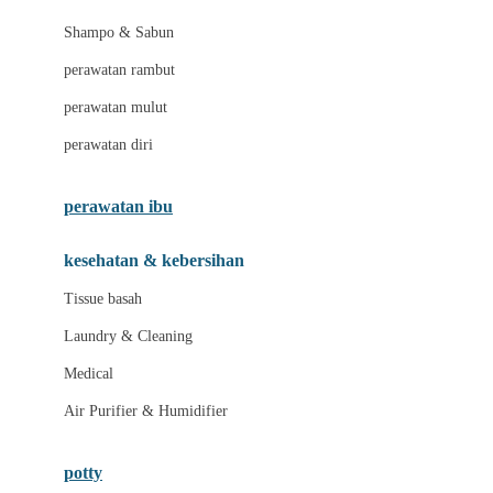
London Taxi
Shampo & Sabun
Love To Dream
perawatan rambut
perawatan mulut
M
perawatan diri
Magformers
Mama's Choice
perawatan ibu
Mamas&Papas
kesehatan & kebersihan
Mamaway
Tissue basah
Maxi Cosi
Laundry & Cleaning
Megabloks
Medical
Micro
Air Purifier & Humidifier
MiDeer
Mimi & Lula
potty
Mini Monkey