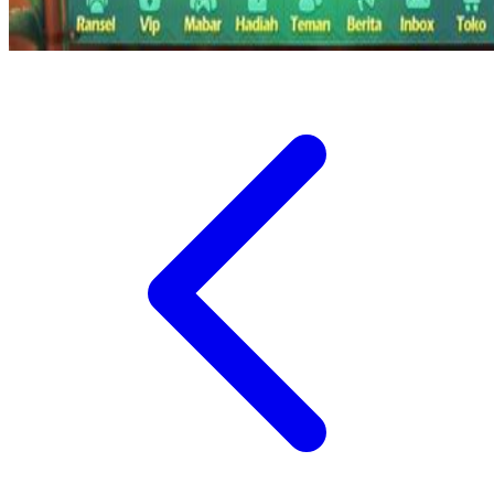
Xootz
Y
Yamatoya
Z
Zaxy
Zoggs
0-9
4Moms
59S