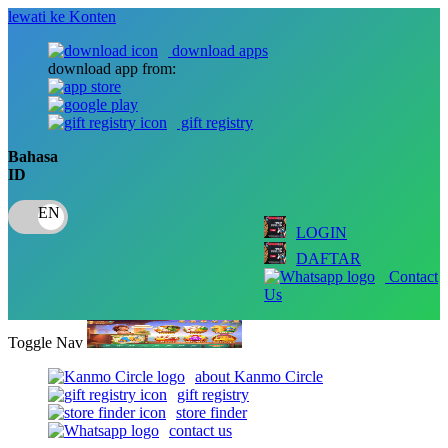
lewati ke Konten
download apps
download app from:
gift registry
Bahasa
ID
LOGIN
DAFTAR
Contact
Us
Toggle Nav
about Kanmo Circle
gift registry
store finder
contact us