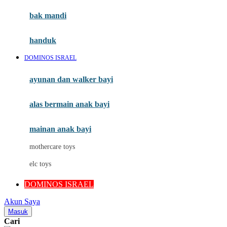
Moby
bak mandi
Momami
handuk
Mothercare
DOMINOS ISRAEL
Mustela
ayunan dan walker bayi
My Buddy Tag
My K
alas bermain anak bayi
N
mainan anak bayi
Naif
mothercare toys
Nike
elc toys
Nordic Natural
DOMINOS ISRAEL
Nuby
Akun Saya
Nuna
Masuk
Cari