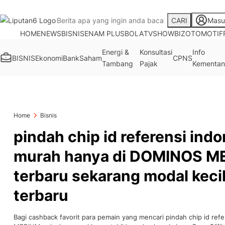
CARI
Masu
HOME
NEWS
BISNIS
ENAM PLUS
BOLA
TV
SHOWBIZ
OTOMOTIF
Energi &
Konsultasi
Info
BISNIS
Ekonomi
Bank
Saham
CPNS
Tambang
Pajak
Kementan
Home
Bisnis
pindah chip id referensi indo
murah hanya di DOMINOS M
terbaru sekarang modal keci
terbaru
Bagi cashback favorit para pemain yang mencari pindah chip id ref