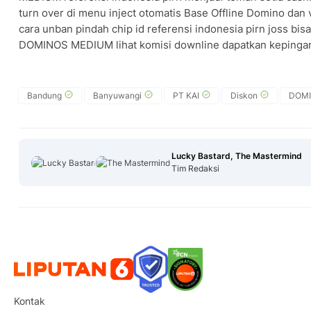
turn over di menu inject otomatis Base Offline Domino dan 
cara unban pindah chip id referensi indonesia pirn joss bis
DOMINOS MEDIUM lihat komisi downline dapatkan kepingan
Bandung
Banyuwangi
PT KAI
Diskon
DOMI
Lucky Bastard, The Mastermind
Tim Redaksi
Kontak