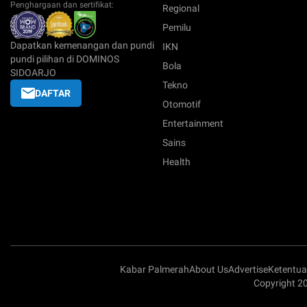
Penghargaan dan sertifikat:
Regional
Pemilu
Dapatkan kemenangan dan pundi
IKN
pundi pilihan di DOMINOS
Bola
SIDOARJO
Tekno
DAFTAR
Otomotif
Entertainment
Sains
Health
Kabar Palmerah
About Us
Advertise
Ketentu
Copyright 2