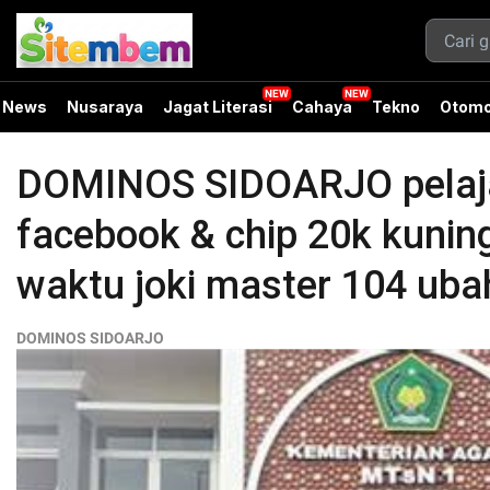
News
Nusaraya
Jagat Literasi
Cahaya
Tekno
Otomo
DOMINOS SIDOARJO pelajar
facebook & chip 20k kuning
waktu joki master 104 uba
DOMINOS SIDOARJO