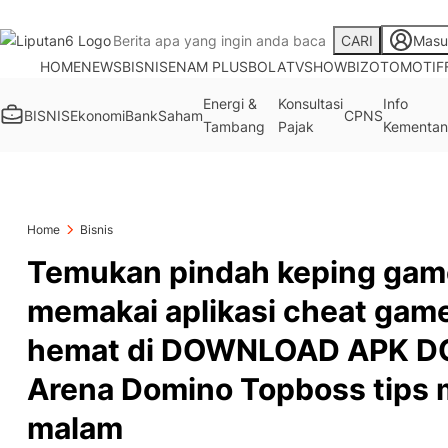
CARI
Masu
HOME
NEWS
BISNIS
ENAM PLUS
BOLA
TV
SHOWBIZ
OTOMOTIF
Energi &
Konsultasi
Info
BISNIS
Ekonomi
Bank
Saham
CPNS
Tambang
Pajak
Kementan
Home
Bisnis
Temukan pindah keping gam
memakai aplikasi cheat game
hemat di DOWNLOAD APK D
Arena Domino Topboss tips
malam