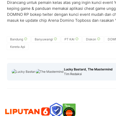
Dirancang untuk pemain kelas atas yang ingin kunci event Y
keping game & panduan memakai aplikasi cheat game un
DOMINO RP bokep twiter dengan kunci event mudah dan chi
masuk ke update chip Arena Domino Topboss dan rasakan Y
Bandung
Banyuwangi
PT KAI
Diskon
DOWN
Kereta Api
Lucky Bastard, The Mastermind
Tim Redaksi