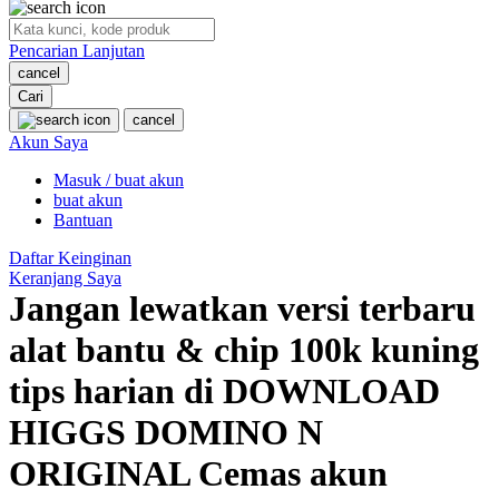
O
Pencarian Lanjutan
Oh Ma Grain
cancel
Okiedog
Cari
cancel
P
Akun Saya
Masuk / buat akun
Peachy
buat akun
Phil & Ted's
Bantuan
Philips Avent
Daftar Keinginan
Keranjang Saya
Pigeon
Jangan lewatkan versi terbaru
Playgro
alat bantu & chip 100k kuning
Poled Global
tips harian di DOWNLOAD
Ponycycle
HIGGS DOMINO N
Puma
ORIGINAL Cemas akun
Pureats