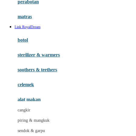
perabotan
Happy Tummy
Hauck
matras
Havaianas
Link RoyalDream
Hegen
botol
Hot Wheels
sterilizer & warmers
Hybrid
soothers & teethers
I
Inlacta DHA
celemek
Interlac
alat makan
Ivenet
cangkir
J
piring & mangkuk
Jack N Jill
sendok & garpu