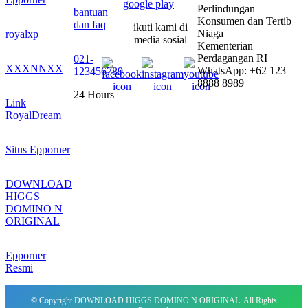
Perlindungan
bantuan
Konsumen dan Tertib
dan faq
ikuti kami di
Niaga
royalxp
media sosial
Kementerian
Perdagangan RI
021-
XXXNNXX
WhatsApp: +62 123
123456789
8888 8989
24 Hours
Link
RoyalDream
Situs Epporner
DOWNLOAD
HIGGS
DOMINO N
ORIGINAL
Epporner
Resmi
© Copyright DOWNLOAD HIGGS DOMINO N ORIGINAL. All Rights