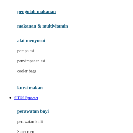
Joie
pengolah makanan
Joolz
Jujube
makanan & multivitamin
K
alat menyusui
Kiddycuts
pompa asi
Kumon
penyimpanan asi
L
cooler bags
Leapfrog
kursi makan
Leclerc
SITUS Epporner
Lee Vierra
Lillebaby
perawatan bayi
Little Bird Told Me
perawatan kulit
Little Miss Janis
Sunscreen