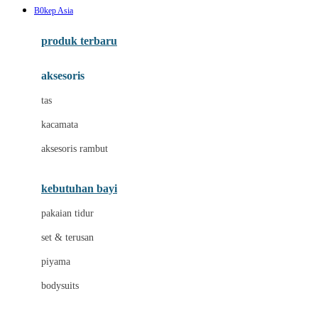
B0kep Asia
Azetabio
produk terbaru
B
aksesoris
Baabaasheepz
tas
Babiators
kacamata
Baby Dove
aksesoris rambut
Baby Jogger
Baby Rovega
kebutuhan bayi
Babybee
pakaian tidur
Banana Boat
set & terusan
Banz
piyama
Barbie
bodysuits
Beaba