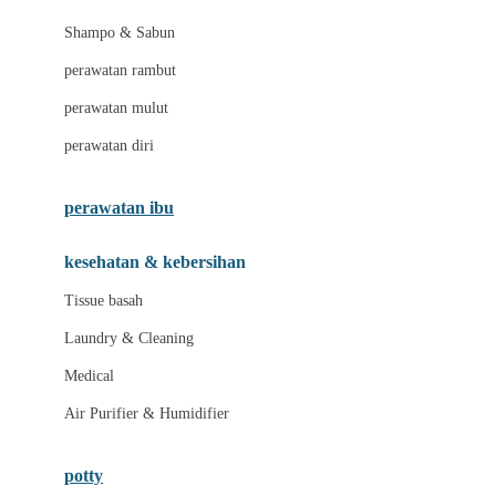
London Taxi
Shampo & Sabun
Love To Dream
perawatan rambut
perawatan mulut
M
perawatan diri
Magformers
Mama's Choice
perawatan ibu
Mamas&Papas
kesehatan & kebersihan
Mamaway
Tissue basah
Maxi Cosi
Laundry & Cleaning
Megabloks
Medical
Micro
Air Purifier & Humidifier
MiDeer
Mimi & Lula
potty
Mini Monkey