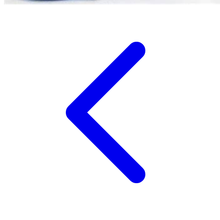
Xootz
Y
Yamatoya
Z
Zaxy
Zoggs
0-9
4Moms
59S