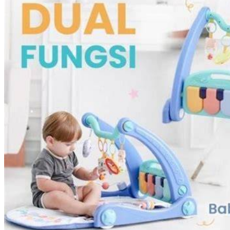
Twistshake
TY Toys
U
V
Veja
Vitaflow
Vtech
W
Waterland
Wellness
X