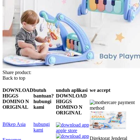
Share product:
Back to top
DOWNLOAD
butuh
unduh aplikasi
we accept
HIGGS
bantuan?
DOWNLOAD
DOMINO N
hubungi
HIGGS
ORIGINAL
kami
DOMINO N
ORIGINAL
B0kep Asia
hubungi
kami
Direktorat Jenderal
Epporner