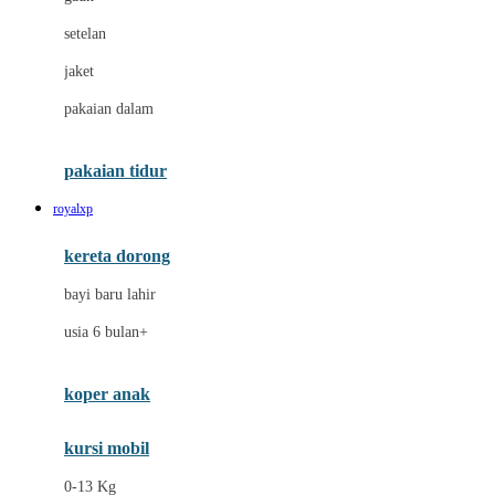
Dae Organics
setelan
Docare
jaket
Doona
pakaian dalam
Down To Earth
Drew
pakaian tidur
Dr. Brown's
royalxp
E
kereta dorong
ELC
bayi baru lahir
Ergobaby
usia 6 bulan+
Expert Care
koper anak
Ezyroller
kursi mobil
F
0-13 Kg