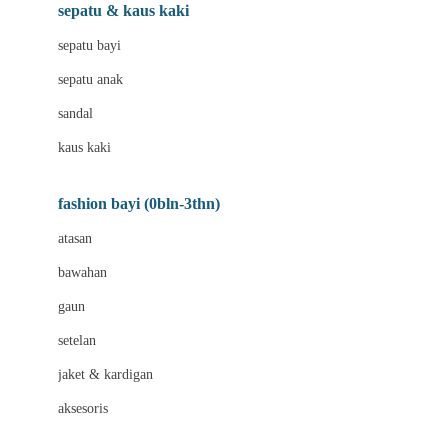
Beauty Barn
sepatu & kaus kaki
Bio Oil
sepatu bayi
Biolane
sepatu anak
Bite Fighters
sandal
Bizzi Growin
kaus kaki
Blackmores
fashion bayi (0bln-3thn)
Blooming Marvellous
atasan
Bonnels
bawahan
Bravado
gaun
Bruder
setelan
Brush Baby
jaket & kardigan
Buds Organics
aksesoris
Bugaboo
Buggygear