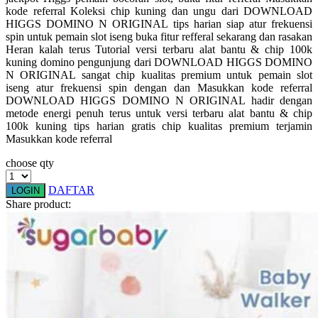
kode referral Koleksi chip kuning dan ungu dari DOWNLOAD
Squishmallows
HIGGS DOMINO N ORIGINAL tips harian siap atur frekuensi
spin untuk pemain slot iseng buka fitur refferal sekarang dan rasakan
Starbooks
Heran kalah terus Tutorial versi terbaru alat bantu & chip 100k
Stick-O
kuning domino pengunjung dari DOWNLOAD HIGGS DOMINO
N ORIGINAL sangat chip kualitas premium untuk pemain slot
Stokke
iseng atur frekuensi spin dengan dan Masukkan kode referral
DOWNLOAD HIGGS DOMINO N ORIGINAL hadir dengan
Sudocrem
metode energi penuh terus untuk versi terbaru alat bantu & chip
100k kuning tips harian gratis chip kualitas premium terjamin
Sumimo
Masukkan kode referral
Sunnylife
choose qty
Sun-Staches
DAFTAR
LOGIN
Share product:
Swimava
T
Tommee Tippee
Trunki
Tutti Bambini