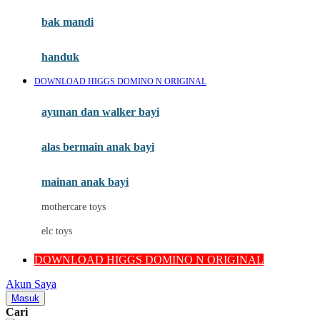
Moby
bak mandi
Momami
handuk
Mothercare
DOWNLOAD HIGGS DOMINO N ORIGINAL
Mustela
ayunan dan walker bayi
My Buddy Tag
My K
alas bermain anak bayi
N
mainan anak bayi
Naif
mothercare toys
Nike
elc toys
Nordic Natural
DOWNLOAD HIGGS DOMINO N ORIGINAL
Nuby
Akun Saya
Nuna
Masuk
Cari