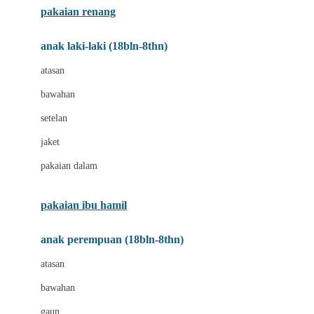
pakaian renang
Bumkins
anak laki-laki (18bln-8thn)
C
atasan
Cetaphil
bawahan
Chicco
setelan
Childlife
jaket
Clevamama
pakaian dalam
Cocolatte
Cottonseeds
pakaian ibu hamil
Cozy N Safe
anak perempuan (18bln-8thn)
Crane
atasan
Cybex
bawahan
D
gaun