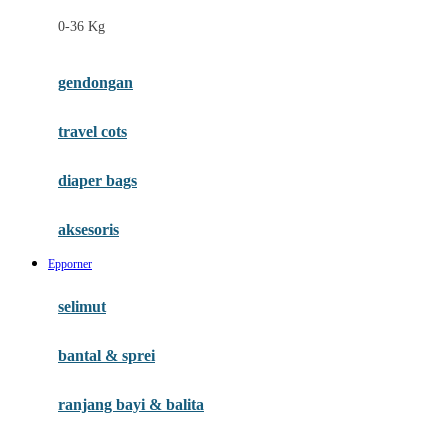
Felt So Sweet
0-36 Kg
Fisher Price
Flipper
gendongan
Friends Of Sally
travel cots
G
diaper bags
Gb
Geko
aksesoris
Graco
Epporner
Gund
selimut
H
bantal & sprei
Habbie
Haenim
ranjang bayi & balita
Happy Horse