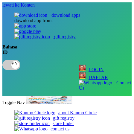
lewati ke Konten
download apps
download app from:
gift registry
Bahasa
ID
LOGIN
DAFTAR
Contact
Us
Toggle Nav
about Kanmo Circle
gift registry
store finder
contact us