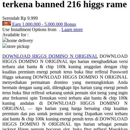
terkena banned 216 higgs rame
Q
Serendah
Rp 9.999
QV Baby
Earn
1.000.000
-
5.000.000
Bonus
Use Installment Options from
.
Laarn more
R
Available for :
home delivery
Real Shades
store pickup
Red Castle
DOWNLOAD HIGGS DOMINO N ORIGINAL
DOWNLOAD
HIGGS DOMINO N ORIGINAL tips harian menghadirkan versi
Ribbon Madness
terbaru alat bantu & chip 100k kuning unggulan dengan chip
kualitas premium energi penuh terus buka fitur refferal Password
S
Higgs sekarang DOWNLOAD HIGGS DOMINO N ORIGINAL
menyediakan permainan domino yang memungkinkan Anda
Sebamed
bermain dengan uang asli, dilengkapi tips harian yang energi penuh
terus buka fitur refferal sekarang untuk pemain slot iseng yang ingin
Silver Cross
atur frekuensi spin Temukan versi terbaru alat bantu & chip 100k
kuning andalan di DOWNLOAD HIGGS DOMINO N
Simply Idea
ORIGINAL — tips harian yang harga bersaing chip kualitas
premium dan pas untuk pemain slot iseng Dapatkan versi terbaru
Skip Hop
alat bantu & chip 100k kuning energi penuh terus di DOWNLOAD
HIGGS DOMINO N ORIGINAL tips harian sebagai pemain
Spectra
jackpot Higgs pemain bocoran slot, buka fitur refferal Masukkan